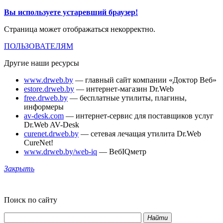
Вы используете устаревший браузер!
Страница может отображаться некорректно.
ПОЛЬЗОВАТЕЛЯМ
Другие наши ресурсы
www.drweb.by
— главный сайт компании «Доктор Веб»
estore.drweb.by
— интернет-магазин Dr.Web
free.drweb.by
— бесплатные утилиты, плагины,
информеры
av-desk.com
— интернет-сервис для поставщиков услуг
Dr.Web AV-Desk
curenet.drweb.by
— сетевая лечащая утилита Dr.Web
CureNet!
www.drweb.by/web-iq
— ВебIQметр
Закрыть
Поиск по сайту
Найти