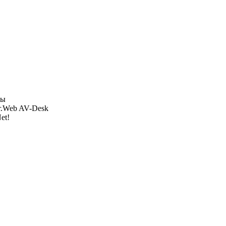
ры
r.Web AV-Desk
et!