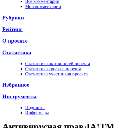
Все комментарии
Мои комментарии
Рубрики
Рейтинг
О проекте
Статистика
Cтатистика активностей проекта
Cтатистика трофеев проекта
Cтатистика участников проекта
Избранное
Инструменты
Подписка
Информеры
Антивирусная прав
ДА!
TM