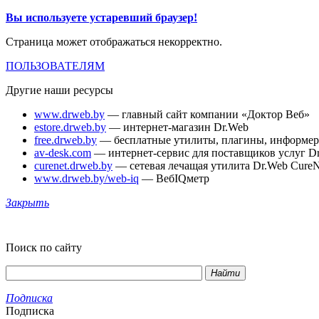
Вы используете устаревший браузер!
Страница может отображаться некорректно.
ПОЛЬЗОВАТЕЛЯМ
Другие наши ресурсы
www.drweb.by
— главный сайт компании «Доктор Веб»
estore.drweb.by
— интернет-магазин Dr.Web
free.drweb.by
— бесплатные утилиты, плагины, информе
av-desk.com
— интернет-сервис для поставщиков услуг D
curenet.drweb.by
— сетевая лечащая утилита Dr.Web CureN
www.drweb.by/web-iq
— ВебIQметр
Закрыть
Поиск по сайту
Найти
Подписка
Подписка