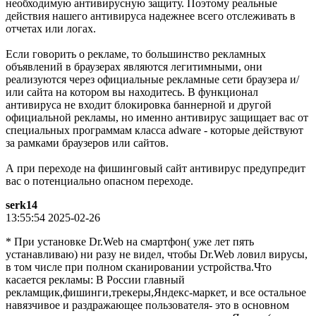
необходимую антивирусную защиту. Поэтому реальные
действия нашего антивируса надежнее всего отслеживать в
отчетах или логах.
Если говорить о рекламе, то большинство рекламных
объявлений в браузерах являются легитимными, они
реализуются через официальные рекламные сети браузера и/
или сайта на котором вы находитесь. В функционал
антивируса не входит блокировка баннерной и другой
официальной рекламы, но именно антивирус защищает вас от
специальных программам класса adware - которые действуют
за рамками браузеров или сайтов.
А при переходе на фишинговый сайт антивирус предупредит
вас о потенциально опасном переходе.
serk14
13:55:54 2025-02-26
* При установке Dr.Web на смартфон( уже лет пять
устанавливаю) ни разу не видел, чтобы Dr.Web ловил вирусы,
в том числе при полном сканировании устройства.Что
касается рекламы: В России главный
рекламщик,фишинги,трекеры,Яндекс-маркет, и все остальное
навязчивое и раздражающее пользователя- это в основном