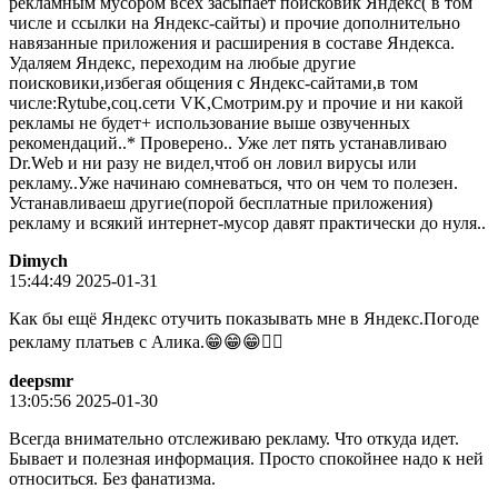
рекламным мусором всех засыпает поисковик Яндекс( в том
числе и ссылки на Яндекс-сайты) и прочие дополнительно
навязанные приложения и расширения в составе Яндекса.
Удаляем Яндекс, переходим на любые другие
поисковики,избегая общения с Яндекс-сайтами,в том
числе:Rytube,соц.сети VK,Смотрим.ру и прочие и ни какой
рекламы не будет+ использование выше озвученных
рекомендаций..* Проверено.. Уже лет пять устанавливаю
Dr.Web и ни разу не видел,чтоб он ловил вирусы или
рекламу..Уже начинаю сомневаться, что он чем то полезен.
Устанавливаеш другие(порой бесплатные приложения)
рекламу и всякий интернет-мусор давят практически до нуля..
Dimych
15:44:49 2025-01-31
Как бы ещё Яндекс отучить показывать мне в Яндекс.Погоде
рекламу платьев с Алика.😁😁😁🤦‍♂️
deepsmr
13:05:56 2025-01-30
Всегда внимательно отслеживаю рекламу. Что откуда идет.
Бывает и полезная информация. Просто спокойнее надо к ней
относиться. Без фанатизма.