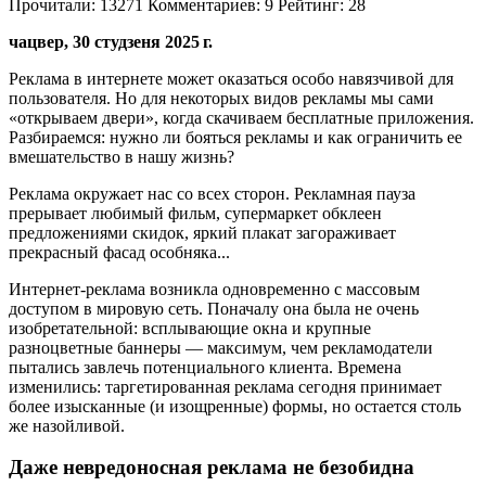
Прочитали:
13271
Комментариев:
9
Рейтинг:
28
чацвер, 30 студзеня 2025 г.
Реклама в интернете может оказаться особо навязчивой для
пользователя. Но для некоторых видов рекламы мы сами
«открываем двери», когда скачиваем бесплатные приложения.
Разбираемся: нужно ли бояться рекламы и как ограничить ее
вмешательство в нашу жизнь?
Реклама окружает нас со всех сторон. Рекламная пауза
прерывает любимый фильм, супермаркет обклеен
предложениями скидок, яркий плакат загораживает
прекрасный фасад особняка...
Интернет-реклама возникла одновременно с массовым
доступом в мировую сеть. Поначалу она была не очень
изобретательной: всплывающие окна и крупные
разноцветные баннеры — максимум, чем рекламодатели
пытались завлечь потенциального клиента. Времена
изменились: таргетированная реклама сегодня принимает
более изысканные (и изощренные) формы, но остается столь
же назойливой.
Даже невредоносная реклама не безобидна