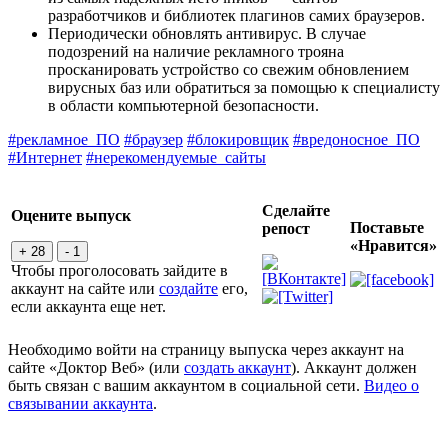
разработчиков и библиотек плагинов самих браузеров.
Периодически обновлять антивирус. В случае
подозрений на наличие рекламного трояна
просканировать устройство со свежим обновлением
вирусных баз или обратиться за помощью к специалисту
в области компьютерной безопасности.
#рекламное_ПО
#браузер
#блокировщик
#вредоносное_ПО
#Интернет
#нерекомендуемые_сайты
Сделайте
Оцените выпуск
Поставьте
репост
«Нравится»
+ 28
- 1
Чтобы проголосовать зайдите в
аккаунт на сайте или
создайте
его,
если аккаунта еще нет.
Необходимо войти на страницу выпуска через аккаунт на
сайте «Доктор Веб» (или
создать аккаунт
). Аккаунт должен
быть связан с вашим аккаунтом в социальной сети.
Видео о
связывании аккаунта
.