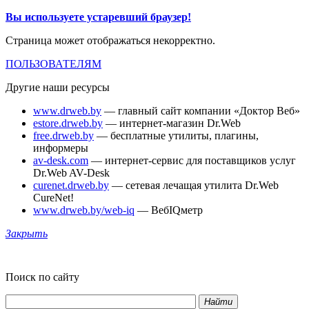
Вы используете устаревший браузер!
Страница может отображаться некорректно.
ПОЛЬЗОВАТЕЛЯМ
Другие наши ресурсы
www.drweb.by
— главный сайт компании «Доктор Веб»
estore.drweb.by
— интернет-магазин Dr.Web
free.drweb.by
— бесплатные утилиты, плагины,
информеры
av-desk.com
— интернет-сервис для поставщиков услуг
Dr.Web AV-Desk
curenet.drweb.by
— сетевая лечащая утилита Dr.Web
CureNet!
www.drweb.by/web-iq
— ВебIQметр
Закрыть
Поиск по сайту
Найти