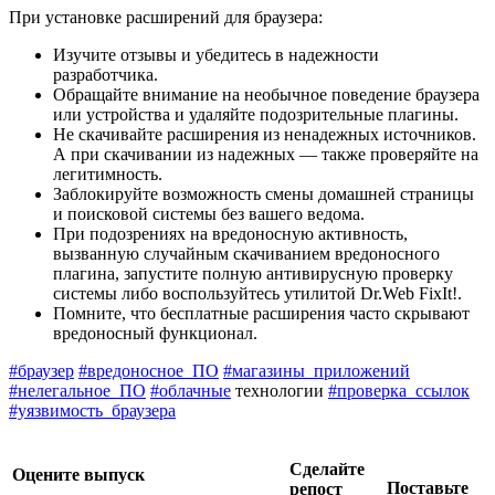
При установке расширений для браузера:
Изучите отзывы и убедитесь в надежности
разработчика.
Обращайте внимание на необычное поведение браузера
или устройства и удаляйте подозрительные плагины.
Не скачивайте расширения из ненадежных источников.
А при скачивании из надежных — также проверяйте на
легитимность.
Заблокируйте возможность смены домашней страницы
и поисковой системы без вашего ведома.
При подозрениях на вредоносную активность,
вызванную случайным скачиванием вредоносного
плагина, запустите полную антивирусную проверку
системы либо воспользуйтесь утилитой Dr.Web FixIt!.
Помните, что бесплатные расширения часто скрывают
вредоносный функционал.
#браузер
#вредоносное_ПО
#магазины_приложений
#нелегальное_ПО
#облачные
технологии
#проверка_ссылок
#уязвимость_браузера
Сделайте
Оцените выпуск
Поставьте
репост