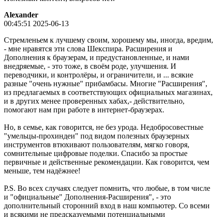
Alexander
00:45:51 2025-06-13
Стремленьем к лучшему своим, хорошему мы, иногда, вредим,
- мне нравятся эти слова Шекспира. Расширения и
Дополнения к браузерам, и предустановленные, и нами
внедряемые, - это тоже, в своём роде, улучшения. И
переводчики, и контролёры, и ограничители, и ... всякие
разные "очень нужные" прибамбасы. Многие "Расширения",
из предлагаемых в соответствующих официальных магазинах,
и в других менее проверенных хабах,- действительно,
помогают нам при работе в интернет-браузерах.
Но, в семье, как говорится, не без урода. Недобросовестные
"умельцы-прохиндеи" под видом полезных браузерных
инструментов втюхивают пользователям, мягко говоря,
сомнительные цифровые поделки. Спасибо за простые
первичные и действенные рекомендации. Как говорится, чем
меньше, тем надёжнее!
P.S. Во всех случаях следует помнить, что любые, в том числе
и "официальные" Дополнения-Расширения", - это
дополнительный сторонний вход в наш компьютер. Со всеми
и всякими не предсказуемыми потенциальными