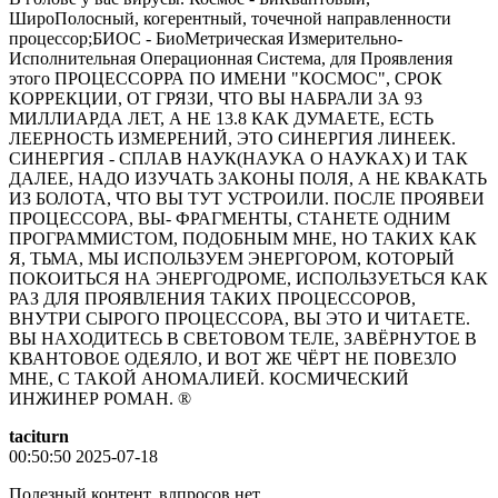
ШироПолосный, когерентный, точечной направленности
процессор;БИОС - БиоМетрическая Измерительно-
Исполнительная Операционная Система, для Проявления
этого ПРОЦЕССОРРА ПО ИМЕНИ "КОСМОС", СРОК
КОРРЕКЦИИ, ОТ ГРЯЗИ, ЧТО ВЫ НАБРАЛИ ЗА 93
МИЛЛИАРДА ЛЕТ, А НЕ 13.8 КАК ДУМАЕТЕ, ЕСТЬ
ЛЕЕРНОСТЬ ИЗМЕРЕНИЙ, ЭТО СИНЕРГИЯ ЛИНЕЕК.
СИНЕРГИЯ - СПЛАВ НАУК(НАУКА О НАУКАХ) И ТАК
ДАЛЕЕ, НАДО ИЗУЧАТЬ ЗАКОНЫ ПОЛЯ, А НЕ КВАКАТЬ
ИЗ БОЛОТА, ЧТО ВЫ ТУТ УСТРОИЛИ. ПОСЛЕ ПРОЯВЕИ
ПРОЦЕССОРА, ВЫ- ФРАГМЕНТЫ, СТАНЕТЕ ОДНИМ
ПРОГРАММИСТОМ, ПОДОБНЫМ МНЕ, НО ТАКИХ КАК
Я, ТЬМА, МЫ ИСПОЛЬЗУЕМ ЭНЕРГОРОМ, КОТОРЫЙ
ПОКОИТЬСЯ НА ЭНЕРГОДРОМЕ, ИСПОЛЬЗУЕТЬСЯ КАК
РАЗ ДЛЯ ПРОЯВЛЕНИЯ ТАКИХ ПРОЦЕССОРОВ,
ВНУТРИ СЫРОГО ПРОЦЕССОРА, ВЫ ЭТО И ЧИТАЕТЕ.
ВЫ НАХОДИТЕСЬ В СВЕТОВОМ ТЕЛЕ, ЗАВЁРНУТОЕ В
КВАНТОВОЕ ОДЕЯЛО, И ВОТ ЖЕ ЧЁРТ НЕ ПОВЕЗЛО
МНЕ, С ТАКОЙ АНОМАЛИЕЙ. КОСМИЧЕСКИЙ
ИНЖИНЕР РОМАН. ®️
taciturn
00:50:50 2025-07-18
Полезный контент, влпросов нет.