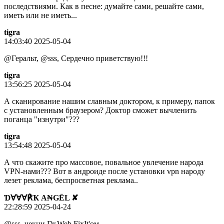
последствиями. Как в песне: думайте сами, решайте сами,
иметь или не иметь...
tigra
14:03:40 2025-05-04
@Геральт, @sss, Сердечно приветствую!!!
tigra
13:56:25 2025-05-04
А сканирование нашим славным доктором, к примеру, папок
с установленным браузером? Доктор сможет вычленить
поганца "изнутри"???
tigra
13:54:48 2025-05-04
А что скажите про массовое, повальное увлечение народа
VPN-нами??? Вот в андроиде после установки vpn народу
лезет реклама, беспросветная реклама..
Ɗ∀∀∀℟Ҡ A₦GĒL ✘
22:28:59 2025-04-24
@sss, чекни Dr.Web FixIt'ом