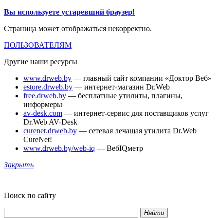
Вы используете устаревший браузер!
Страница может отображаться некорректно.
ПОЛЬЗОВАТЕЛЯМ
Другие наши ресурсы
www.drweb.by
— главный сайт компании «Доктор Веб»
estore.drweb.by
— интернет-магазин Dr.Web
free.drweb.by
— бесплатные утилиты, плагины,
информеры
av-desk.com
— интернет-сервис для поставщиков услуг
Dr.Web AV-Desk
curenet.drweb.by
— сетевая лечащая утилита Dr.Web
CureNet!
www.drweb.by/web-iq
— ВебIQметр
Закрыть
Поиск по сайту
Найти