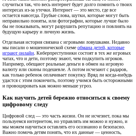
случиться так, что весь интернет будет долго помнить о твоих
интересах из-за утечки. Интернет — это место, где все
остается навсегда. Грубые слова, шутки, которые могут быть
неправильно поняты, или фотографии, которые лучше было
бы не показывать, могут разрушить репутацию и повлиять на
будущую карьеру и личную жизнь.
Отдельная история связана с игровыми ловушками. Недавно
мы писали о мошеннической схеме
обмана детей, которые
играют онлайн
. Киберпреступники состоят в тех же игровых
чатах, что и дети, поэтому знают, чем подкупить игроков.
Например, обещают реальные деньги в обмен на игровую
валюту или скины подешевле. А потом исчезают с радаров,
как только ребенок оплачивает покупку. Вряд ли когда-нибудь
удастся с этим покончить, поэтому учимся быть осторожными
и провоцировать как можно меньше угроз.
Как научить детей бережно относиться к своему
цифровому следу
Цифровой след — это часть жизни. Он не исчезнет, пока мы
пользуемся интернетом, но управлять им можно и нужно, и
мы можем научиться оставлять его осознанно и безопасно.
Важно помочь детям понять, что их данные — ценность,