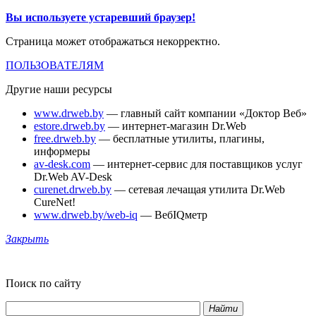
Вы используете устаревший браузер!
Страница может отображаться некорректно.
ПОЛЬЗОВАТЕЛЯМ
Другие наши ресурсы
www.drweb.by
— главный сайт компании «Доктор Веб»
estore.drweb.by
— интернет-магазин Dr.Web
free.drweb.by
— бесплатные утилиты, плагины,
информеры
av-desk.com
— интернет-сервис для поставщиков услуг
Dr.Web AV-Desk
curenet.drweb.by
— сетевая лечащая утилита Dr.Web
CureNet!
www.drweb.by/web-iq
— ВебIQметр
Закрыть
Поиск по сайту
Найти