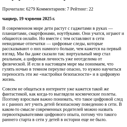
Прочитали:
6279
Комментариев:
7
Рейтинг:
22
чацвер, 19 чэрвеня 2025 г.
В современном мире дети растут с гаджетами в руках —
планшетами, смартфонами, ноутбуками. Они учатся, играют и
общаются онлайн. Но вместе с тем оставляют в сети
невидимые отпечатки — цифровые следы, которые
рассказывают о них намного больше, чем кажется на первый
взгляд. Мы бы даже сказали так: виртуальный мир стал
реальным, а цифровая личность уже неотделима от
физической. И если в настоящем мире мы понимаем, что
гулять ночью в темном переулке опасно, то нужно научиться
переносить эти же «настройки безопасности» и в цифровую
жизнь.
Совсем не общаться в интернете уже кажется такой же
фантастикой, как когда-то выглядели космические полеты.
Поэтому взрослым важно понимать, что такое цифровой след
и с ранних лет учить детей безопасному поведению в сети. В
каком-то смысле современных родителей можно назвать
первооткрывателями цифрового опыта, потому что такого
раннего старта в сети у детей в истории еще не было.