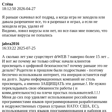
Стёпа
18:12:50 2026-04-27
Я раньше скачивал всё подряд, а когда игра не заходила или
давала разрешение все, то я разрешал и играл, а если не
заходила игра, удалял её
Видимо, ловил вирусы или нет, но все-таки мне повезло, что
опасные вирусы не попались
jabra2016
16:33:22 2025-07-25
А сколько лет уже существует drWEB ? наверно более 15 лет ..
И вот же почему же только сейчас начали клиентов
просвещать о цифровой безопасности? почему раньше это не
делали? Родители в прошлом были подростками - поэтому
беспечно использовали интернет, эта инерция останется ещё
на долго. Задача информационных компаний не столь
просвещать, а именно ЗАЩИЩАТЬ эти данные.!. Не нужно
перекладывать свои обязанности работы ( и
комм.деятельности) на плечи простых пользователей.!.!.!
Меня до сих пор удивляет использование российскими
программистами языков программирования разработанными
в недружественных странах (странах НАТО: США, ЕС),
использования этих языков программирования и наборов их