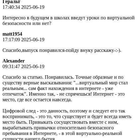
Геральт
17:40:34 2025-06-19
Интересно в будущем в школах введут уроки по виртуальной
безопасности или нет?
matt1954
17:17:09 2025-06-19
Спасибо,выпуск понравился-пойду внуку расскажу-:-).
Alexander
09:31:47 2025-06-19
Спасибо за статью. Понравилась. Точные образные и по
существу верные высказывания: "...виртуальный мир стал
реальным... сам факт нахождения в интернете - уже
отпечаток". Именно так, - не спрячешься! Интернет - это
место, где все остается навсегда.
Цифровой след - это данность, поэтому и следует его так
воспринимать, - это то, что существует и будет всегда иметь
место быть. Привыкать сосуществовать вместе с ним,
вырабатывать привычки относительно безопасного
пребывания в Интернете, - в этой виртуально-реальной
сущности нашего бытия...