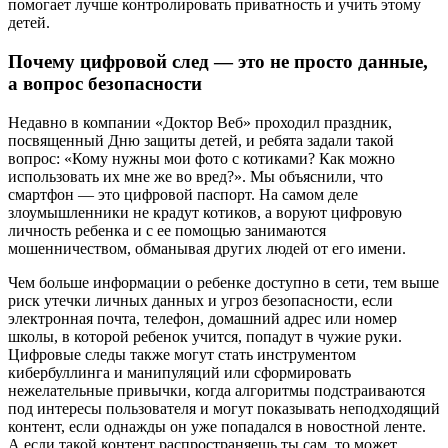
помогает лучше контролировать приватность и учить этому
детей.
Почему цифровой след — это не просто данные,
а вопрос безопасности
Недавно в компании «Доктор Веб» проходил праздник,
посвященный Дню защиты детей, и ребята задали такой
вопрос: «Кому нужны мои фото с котиками? Как можно
использовать их мне же во вред?». Мы объяснили, что
смартфон — это цифровой паспорт. На самом деле
злоумышленники не крадут котиков, а воруют цифровую
личность ребенка и с ее помощью занимаются
мошенничеством, обманывая других людей от его имени.
Чем больше информации о ребенке доступно в сети, тем выше
риск утечки личных данных и угроз безопасности, если
электронная почта, телефон, домашний адрес или номер
школы, в которой ребенок учится, попадут в чужие руки.
Цифровые следы также могут стать инструментом
кибербуллинга и манипуляций или сформировать
нежелательные привычки, когда алгоритмы подстраиваются
под интересы пользователя и могут показывать неподходящий
контент, если однажды он уже попадался в новостной ленте.
А если такой контент распространяешь ты сам, то может