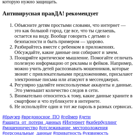
которую нужно защищать.
Антивирусная правДА! рекомендует
Объясните детям простыми словами, что интернет —
это как большой город, где все, что ты сделаешь,
остается на виду. Вообще говорить с детьми о
безопасности и быть примером — здорово.
Разбирайтесь вместе с ребенком в приложениях.
Обсуждайте, какие данные они собирают и зачем.
Поощряйте критическое мышление. Помогайте отличать
полезную информацию от рекламы и фейков. Например,
можно учить детей распознавать мошенников, которые
звонят с привлекательными предложениями, присылают
электронные письма или атакуют в мессенджерах.
Регулярно удаляйте неиспользуемые аккаунты и данные.
Это уменьшит количество следов в сети.
Внимательно относитесь к тому, какие данные храните в
смартфоне и что публикуете в интернете.
Не используйте один и тот же пароль в разных сервисах.
#браузер
#вредоносное_ПО
#геймер
#дети
#защита_от_потери_данных
#Интернет
#кибербуллинг
#мошенничество
#отслеживание_местоположения
#персональные_данные
#приватность
#уязвимость