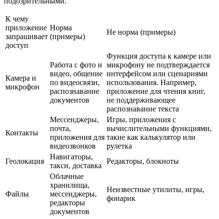
подозрительными.
К чему
приложение
Норма
Не норма (примеры)
запрашивает
(примеры)
доступ
Функция доступа к камере или
Работа с фото и
микрофону не подтверждается
видео, общение
интерфейсом или сценариями
Камера и
по видеосвязи,
использования. Например,
микрофон
распознавание
приложение для чтения книг,
документов
не поддерживающее
распознавание текста
Мессенджеры,
Игры, приложения с
почта,
вычислительными функциями,
Контакты
приложения для
такие как калькулятор или
видеозвонков
рулетка
Навигаторы,
Геолокация
Редакторы, блокноты
такси, доставка
Облачные
хранилища,
Неизвестные утилиты, игры,
Файлы
мессенджеры,
фонарик
редакторы
документов