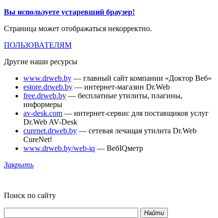
Вы используете устаревший браузер!
Страница может отображаться некорректно.
ПОЛЬЗОВАТЕЛЯМ
Другие наши ресурсы
www.drweb.by
— главный сайт компании «Доктор Веб»
estore.drweb.by
— интернет-магазин Dr.Web
free.drweb.by
— бесплатные утилиты, плагины,
информеры
av-desk.com
— интернет-сервис для поставщиков услуг
Dr.Web AV-Desk
curenet.drweb.by
— сетевая лечащая утилита Dr.Web
CureNet!
www.drweb.by/web-iq
— ВебIQметр
Закрыть
Поиск по сайту
Найти