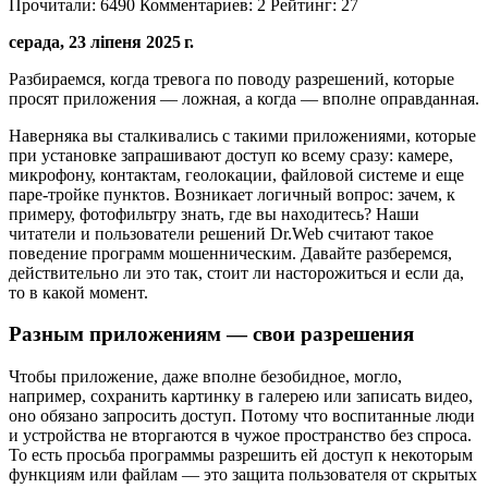
Прочитали:
6490
Комментариев:
2
Рейтинг:
27
серада, 23 ліпеня 2025 г.
Разбираемся, когда тревога по поводу разрешений, которые
просят приложения — ложная, а когда — вполне оправданная.
Наверняка вы сталкивались с такими приложениями, которые
при установке запрашивают доступ ко всему сразу: камере,
микрофону, контактам, геолокации, файловой системе и еще
паре-тройке пунктов. Возникает логичный вопрос: зачем, к
примеру, фотофильтру знать, где вы находитесь? Наши
читатели и пользователи решений Dr.Web считают такое
поведение программ мошенническим. Давайте разберемся,
действительно ли это так, стоит ли насторожиться и если да,
то в какой момент.
Разным приложениям — свои разрешения
Чтобы приложение, даже вполне безобидное, могло,
например, сохранить картинку в галерею или записать видео,
оно обязано запросить доступ. Потому что воспитанные люди
и устройства не вторгаются в чужое пространство без спроса.
То есть просьба программы разрешить ей доступ к некоторым
функциям или файлам — это защита пользователя от скрытых