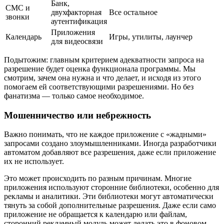
Банк,
СМС и
двухфакторная
Все остальное
звонки
аутентификация
Приложения
Календарь
Игры, утилиты, лаунчер
для видеосвязи
Подытожим: главным критерием адекватности запроса на
разрешение будет оценка функционала программы. Мы
смотрим, зачем она нужна и что делает, и исходя из этого
помогаем ей соответствующими разрешениями. Но без
фанатизма — только самое необходимое.
Мошенничество или небрежность
Важно понимать, что не каждое приложение с «жадными»
запросами создано злоумышленниками. Иногда разработчики
автоматом добавляют все разрешения, даже если приложение
их не использует.
Это может происходить по разным причинам. Многие
приложения используют сторонние библиотеки, особенно для
рекламы и аналитики. Эти библиотеки могут автоматически
тянуть за собой дополнительные разрешения. Даже если само
приложение не обращается к календарю или файлам,
сторонний рекламный модуль может делать это в фоновом