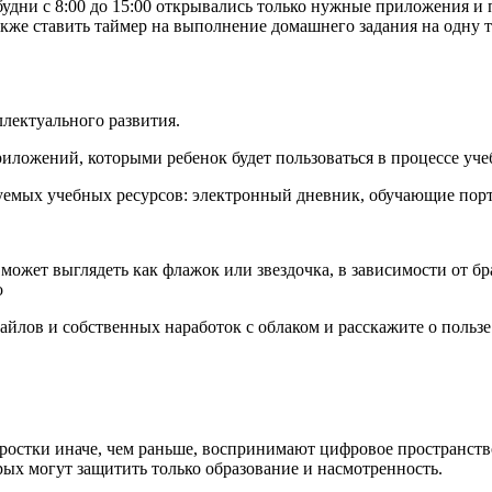
будни с 8:00 до 15:00 открывались только нужные приложения и
акже ставить таймер на выполнение домашнего задания на одну 
лектуального развития.
риложений, которыми ребенок будет пользоваться в процессе уче
зуемых учебных ресурсов: электронный дневник, обучающие порт
н может выглядеть как флажок или звездочка, в зависимости от бр
о
йлов и собственных наработок с облаком и расскажите о польз
одростки иначе, чем раньше, воспринимают цифровое пространст
торых могут защитить только образование и насмотренность.