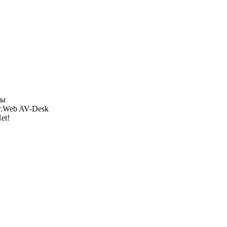
ры
r.Web AV-Desk
et!