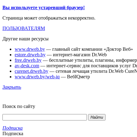
Вы используете устаревший браузер!
Страница может отображаться некорректно.
ПОЛЬЗОВАТЕЛЯМ
Другие наши ресурсы
www.drweb.by
— главный сайт компании «Доктор Веб»
estore.drweb.by
— интернет-магазин Dr.Web
free.drweb.by
— бесплатные утилиты, плагины, информе
av-desk.com
— интернет-сервис для поставщиков услуг D
curenet.drweb.by
— сетевая лечащая утилита Dr.Web CureN
www.drweb.by/web-iq
— ВебIQметр
Закрыть
Поиск по сайту
Найти
Подписка
Подписка