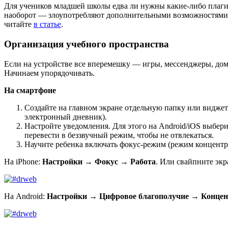
Для учеников младшей школы едва ли нужны какие-либо плагин
наоборот — злоупотребляют дополнительными возможностями. П
читайте
в статье
.
Организация учебного пространства
Если на устройстве все вперемешку — игры, мессенджеры, дома
Начинаем упорядочивать.
На смартфоне
Создайте на главном экране отдельную папку или виджет
электронный дневник).
Настройте уведомления. Для этого на Android/iOS выбер
перевести в беззвучный режим, чтобы не отвлекаться.
Научите ребенка включать фокус-режим (режим концентр
На iPhone:
Настройки → Фокус → Работа
. Или свайпните эк
На Android:
Настройки → Цифровое благополучие → Конце