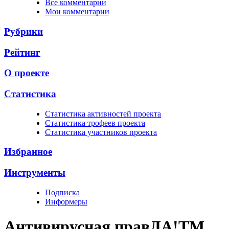
Все комментарии
Мои комментарии
Рубрики
Рейтинг
О проекте
Статистика
Cтатистика активностей проекта
Cтатистика трофеев проекта
Cтатистика участников проекта
Избранное
Инструменты
Подписка
Информеры
Антивирусная прав
ДА!
TM