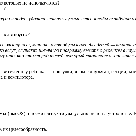
из которых не используются?
зы?
ии и видео, удалить неиспользуемые игры, чтобы освободить 
ь в автобусе»?
ы, электрички, машины и автобусы книги для детей — печатны
о вслух, слушают школьную программу вместе с ребенком в науш
ому что это пример родителей, который становится заразитель
вития есть у ребенка — прогулки, игры с друзьями, секции, кн
на и компьютера.
ммы
(macOS) и посмотрите, что уже установлено на устройстве. 
 их целесообразность.