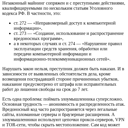
Незаконный майнинг сопряжен и с преступными действиями,
квалифицируемыми по нескольким статьям Уголовного
кодекса РФ. В частности, это:
ст. 272 — «Неправомерный доступ к компьютерной
информации»,
ст. 273 — «Создание, использование и распространение
вредоносных программ»,
а в некоторых случаях и ст. 274 — «Нарушение правил
эксплуатации средств хранения, обработки или
передачи компьютерной информации и
информационно-телекоммуникационных сетей».
Нарушать закон нельзя, преступник должен быть наказан. И в
зависимости от выявленных обстоятельств дела, кроме
возмещения пострадавшей стороне причиненных убытков,
наказание предусмотрено от штрафа или исправительных
работ до лишения свободы на срок до 7 лет.
Есть одна проблема: поймать злоумышленника суперсложно.
Основная трудность — анонимность и распределенность атак.
Вредоносный код часто распространяется через легальные
сайты, взломанные серверы и браузерные расширения. А
злоумышленники используют цепочки прокси-серверов, VPN
и TOR-сети, чтобы скрыть местоположение. Сам код может