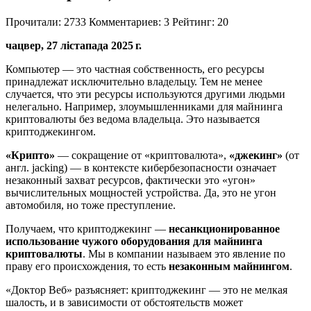
Прочитали:
2733
Комментариев:
3
Рейтинг:
20
чацвер, 27 лістапада 2025 г.
Компьютер — это частная собственность, его ресурсы
принадлежат исключительно владельцу. Тем не менее
случается, что эти ресурсы используются другими людьми
нелегально. Например, злоумышленниками для майнинга
криптовалюты без ведома владельца. Это называется
криптоджекингом.
«Крипто»
— сокращение от «криптовалюта»,
«джекинг»
(от
англ. jacking) — в контексте кибербезопасности означает
незаконный захват ресурсов, фактически это «угон»
вычислительных мощностей устройства. Да, это не угон
автомобиля, но тоже преступление.
Получаем, что криптоджекинг —
несанкционированное
использование чужого оборудования для майнинга
криптовалюты
. Мы в компании называем это явление по
праву его происхождения, то есть
незаконным майнингом
.
«Доктор Веб» разъясняет: криптоджекинг — это не мелкая
шалость, и в зависимости от обстоятельств может