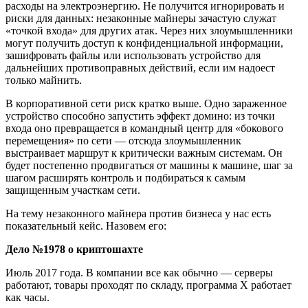
расходы на электроэнергию. Не получится игнорировать и
риски для данных: незаконные майнеры зачастую служат
«точкой входа» для других атак. Через них злоумышленники
могут получить доступ к конфиденциальной информации,
зашифровать файлы или использовать устройство для
дальнейших противоправных действий, если им надоест
только майнить.
В корпоративной сети риск кратко выше. Одно зараженное
устройство способно запустить эффект домино: из точки
входа оно превращается в командный центр для «бокового
перемещения» по сети — отсюда злоумышленник
выстраивает маршрут к критически важным системам. Он
будет постепенно продвигаться от машины к машине, шаг за
шагом расширять контроль и подбираться к самым
защищенным участкам сети.
На тему незаконного майнера против бизнеса у нас есть
показательный кейс. Назовем его:
Дело №1978 о криптошахте
Июль 2017 года. В компании все как обычно — серверы
работают, товары проходят по складу, программа Х работает
как часы.