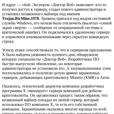
И вдруг — сбой. Эксперты «Доктор Веб» выясняют: кто-то
получил доступ к серверу, создал нового администратора и
установил незаконного майнера под именем
Trojan.BtcMine.1978
. Троянец прятался под видом системной
службы Windows, его нельзя было отключить (вылетал «синий
экран смерти» — сообщение от операционной системы о
критической ошибке). Он подключался к удаленному серверу
и управлялся злоумышленниками через скрытую командную
строку.
Успеху атаки способствовало то, что в серверном приложении
Х была найдена уязвимость нулевого дня, обнаружили
которую специалисты «Доктор Веб». Разработчики ПО
быстро выпустили обновление, но некоторые
администраторы не установили его. А злоумышленники этим
воспользовались и получили целую армию зараженных
серверов, добывающих криптовалюту Monero (XMR) и Aeon.
Оказалось, технический директор компании разработчика
программы Х «минирует» сервера компаний для добычи
криптовалюты. Он организовал процесс таким образом, что
незаконный майнер попадал на любой сервер, который
использовал ПО компании Х, то есть его собственной
компании. Зараженными оказались многие юрлица по всей
стране: магазины, склады и производства, которые работали