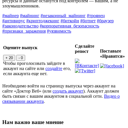
ресурсы и данные останутся под контролем — вашим, а не
злоумышленников.
#майнер
#майнинг
#незаконный_майнинг
#троянец
#антивирус
#криптоджекинг
#биткойн
#ботнет
#браузер
#законодательство
#корпоративная_безопасность
#признаки_заражения
#уязвимость
Сделайте
Оцените выпуск
Поставьте
репост
«Нравится»
+ 20
- 0
Чтобы проголосовать зайдите в
аккаунт на сайте или
создайте
его,
если аккаунта еще нет.
Необходимо войти на страницу выпуска через аккаунт на
сайте «Доктор Веб» (или
создать аккаунт
). Аккаунт должен
быть связан с вашим аккаунтом в социальной сети.
Видео о
связывании аккаунта
.
Нам важно ваше мнение