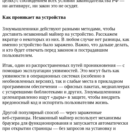
целях) с соблюдением всех условий законодательства РФ —
ни антивирус, ни закон это не осудят.
Как проникает на устройства
Злоумышленники действуют разными методами, чтобы
доставить незаконный майнер на устройство. Расскажем
вкратце о некоторых из них. В любом случае нет разницы, как
именно устройство было заражено. Важно, что дальше делать,
и кто будет отвечать перед законом и пострадавшим
пользователем.
Итак, один из распространенных путей проникновения — с
помощью эксплуатации уязвимостей. Это могут быть как
уязвимости в операционных системах (особенно в
необновленных версиях), так и слабые места в прикладном
программном обеспечении — офисных пакетах, медиаплеерах
с устаревшими библиотеками и других. Злоумышленники
целенаправленно ищут «дыры» в защите, чтобы внедрить
вредоносный код и испортить пользователям жизнь.
Другой популярный способ — через зараженные
веб‑страницы. Незаконный майнер использует механизмы
браузера для функционирования и запускается автоматически
при открытии страницы — без запросов на установку и