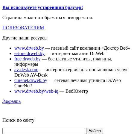
Вы используете устаревший браузер!
Страница может отображаться некорректно.
ПОЛЬЗОВАТЕЛЯМ
Другие наши ресурсы
www.drweb.by
— главный сайт компании «Доктор Веб»
estore.drweb.by
— интернет-магазин Dr.Web
free.drweb.by
— бесплатные утилиты, плагины,
информеры
av-desk.com
— интернет-сервис для поставщиков услуг
Dr.Web AV-Desk
curenet.drweb.by
— сетевая лечащая утилита Dr.Web
CureNet!
www.drweb.by/web-iq
— ВебIQметр
Закрыть
Поиск по сайту
Найти