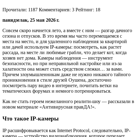
Прочитали:
1187
Комментариев:
3
Рейтинг:
18
панядзелак, 25 мая 2026 г.
Совсем скоро начнется лето, а вместе с ним — разгар дачного
сезона и отпусков. В это время мы часто перемещаемся с
места на место, и для удаленного наблюдения за квартирой
или дачей используем IP-камеры: посмотреть, как растет
рассада, на месте ли любимые грабли, что делает кот, когда
хозяев нет дома. Камеры наблюдения — инструмент
безопасности, но при неправильной настройке или из-за
халатности она может стать средством слежки… за вами.
Причем злоумышленникам даже не нужно никакого тайного
проникновения в стиле друзей Оушена, достаточно
посмотреть пару видео в интернете, почитать ветки на
тематических форумах и немного потренироваться.
Как не стать героем нежеланного реалити-шоу — рассказали в
новом материале «Антивирусная правДА!».
Что такое IP-камеры
IP расшифровывается как Internet Protocol, следовательно, IP-
камера — устройство видеонаблюдения, которое передает