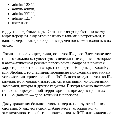
admin/ 12345,
admin/ admin,
admin/ 55555,
admin/ 1234,
user/ user
и другие подобные пары. Сотни тысяч устройств по всему
миру передают видеотрансляцию с такими настройками, и
ваша камера в кладовке для инструментов может входить в их
число.
Логин и пароль определили, остается IP-адрес. Здесь тоже нет
ничего сложного: существуют специальные сервисы, которые
в автоматическом режиме перебирают IP-адреса в поисках
характерного ответа и открытых портов. Например, ZoomEye
или Shodan. Это специализированные поисковики для умных
устройств интернета вещей — IoT. В него входят не только IP-
камеры, но и маршрутизаторы, сигнализации, холодильники,
лампочки, шторы и другие гаджеты. Внутри можно настроить
поиск на определенной территории, например, в границах
СНТ. А дальше — дело техники и перебора.
Для управления большинством камер используются Linux-
системы. У них есть свои слабые места, которые могут
эксплуатировать любители подглядывать: RCE или удаленное