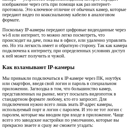
изображение через сеть при помощи как раз интернет-
протокола. Это ключевое отличие от обычных камер, которые
передают видео по коаксиальному кабелю в аналоговом
формате.
Поскольку IP-камеры передают цифровые видеоданные через
wi-fi или интернет, то можно легко посмотреть, что
происходит на даче, пока вы в офисе, или удаленно управлять
ею. Но эта легкость имеет и обратную сторону. Так как камера
подключена к интернету, при определенных условиях доступ
к ней может получить и чужой.
Как взламывают IP-камеры
Мы привыкли подключаться к IP-камере через ПК, ноутбук
или смартфон, введя свой логин и пароль в специальном
приложении. Загвоздка в том, что большинство камер,
представленных на рынке, могут посылать видеопоток в
стандартном формате любому, кто его запросит. Для
подключения нужно всего лишь знать IP-адрес камеры,
используемый порт и логин с паролем. И это не тот логин с
паролем, которые мы вводим при входе в приложение. Чаще
всего это заводские настройки по умолчанию, которые вы
прекрасно знаете и сразу же сможете угадать: