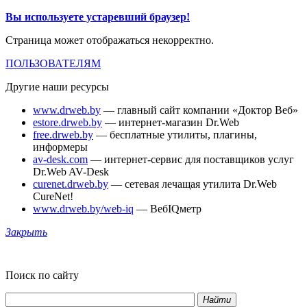
Вы используете устаревший браузер!
Страница может отображаться некорректно.
ПОЛЬЗОВАТЕЛЯМ
Другие наши ресурсы
www.drweb.by
— главный сайт компании «Доктор Веб»
estore.drweb.by
— интернет-магазин Dr.Web
free.drweb.by
— бесплатные утилиты, плагины,
информеры
av-desk.com
— интернет-сервис для поставщиков услуг
Dr.Web AV-Desk
curenet.drweb.by
— сетевая лечащая утилита Dr.Web
CureNet!
www.drweb.by/web-iq
— ВебIQметр
Закрыть
Поиск по сайту
Найти