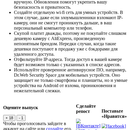
вручную. Обновления помогут укрепить вашу
безопасность и приватность.
Создайте отдельную wi-fi сеть для умных устройств. В
этом случае, даже если злоумышленники взломают IP-
камеру, они не смогут проникнуть дальше, в ваш
персональный компьютер или телефон.
Скупой платит дважды, поэтому не покупайте слишком
дешевую камеру с AliExpress, произведенную
непонятным брендом. Нередки случаи, когда такие
дешевки поступают в продажу уже с бэкдорами для
удаленного доступа.
Отфильтруйте IP-адреса. Тогда доступ к вашей камере
будет возможен только с указанных в списке адресов.
Используйте проверенное антивирусное ПО, например,
Dr.Web Security Space для мобильных устройств. Оно
защищает не только смартфоны и планшеты, но и умные
устройства на Android от взлома, проникновения и
нежелательной слежки.
Сделайте
Оцените выпуск
Поставьте
репост
«Нравится»
+ 18
- 1
Чтобы проголосовать зайдите в
аккаунт на сайте или
создайте
его,