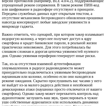
версии протоколов (например, BLE 4.0/4.2), поддерживающие
упрощенный режим сопряжения. В таком режиме ПИН-код
или шифрование в радиоэфире отсутствуют в принципе.
Передача служебных данных идет открытым текстом, а
отсутствие механизмов беспроводного обновления прошивки
навсегда консервирует любые заводские уязвимости в
микрокоде гаджета.
Важно отметить, что сценарий, при котором хакер взламывает
недорогую колонку, а через нее получает доступ к ядру
смартфона и крадет банковские пароли, в реальной жизни
практически невозможен. Для этого потребовалась бы
слишком сложная и дорогая цепочка уязвимостей нулевого
дня. Однако уязвимая периферия генерирует иные риски.
Так, из-за отсутствия взаимной аутентификации
злоумышленник в радиусе радиовидимости может
принудительно подключиться к уязвимым беспроводным
наушникам или колонке, особенно если они находятся в
режиме ожидания. Скрытно прослушивать вас часами у него
не выйдет из-за малого радиуса действия и неизбежной
демаскировки атаки (наушники просто отключатся от вашего
смартфона). Однако хакер может перехватить контроль над
аудиопотоком: заглушить ваш звук, транслировать в чужие
уши собственные аудиозаписи или использовать динамики