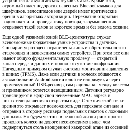
устройства для хулиганских звуковых атак. Кроме того,
огромный пласт недорогих навесных Bluetooth-замков для
шкафчиков, велосипедов или дверей имеет критические
бреши в алгоритмах авторизации. Перехватив открытый
радиопакет или проведя атаку повтора, злоумышленник
открывает такой замок за короткое время и без ведома хозяина.
Еще одной уязвимой зоной BLE-архитектуры служат
всевозможные бюджетные умные устройства и датчики.
Сценарии угроз здесь ограничены лишь изобретательностью
атакующих и назначением самих устройств. При этом все они
имеют общую фундаментальную проблему — открытый
канал передачи данных и полное отсутствие шифрования.
Наглядным примером служат системы мониторинга давления
в шинах (TPMS). Даже если датчики в колесах общаются с
автомобильной Android-магнитолой не напрямую, а через
промежуточный USB-ресивер, сам радиоканал между колесом
и приемником остается незащищенным. Датчики регулярно
транслируют в эфир свои неизменные MAC-адреса и
показатели давления в открытом виде. С технической точки
зрения это открывает возможность для перехвата сигнала и
отправки в сторону ресивера поддельных пакетов с ложными
данными. Но будем честны: в реальной жизни риск просто
проколоть колесо на дороге несоизмеримо выше, чем
подвергнуться столь изощренной хакерской атаке из соседней