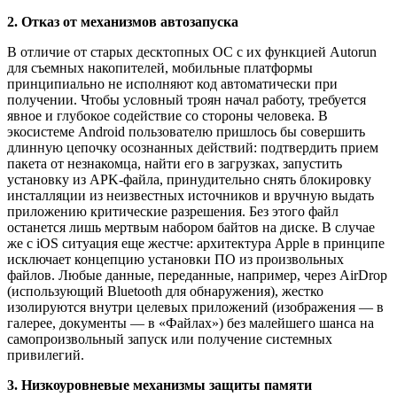
2. Отказ от механизмов автозапуска
В отличие от старых десктопных ОС с их функцией Autorun
для съемных накопителей, мобильные платформы
принципиально не исполняют код автоматически при
получении. Чтобы условный троян начал работу, требуется
явное и глубокое содействие со стороны человека. В
экосистеме Android пользователю пришлось бы совершить
длинную цепочку осознанных действий: подтвердить прием
пакета от незнакомца, найти его в загрузках, запустить
установку из APK-файла, принудительно снять блокировку
инсталляции из неизвестных источников и вручную выдать
приложению критические разрешения. Без этого файл
останется лишь мертвым набором байтов на диске. В случае
же с iOS ситуация еще жестче: архитектура Apple в принципе
исключает концепцию установки ПО из произвольных
файлов. Любые данные, переданные, например, через AirDrop
(использующий Bluetooth для обнаружения), жестко
изолируются внутри целевых приложений (изображения — в
галерее, документы — в «Файлах») без малейшего шанса на
самопроизвольный запуск или получение системных
привилегий.
3. Низкоуровневые механизмы защиты памяти