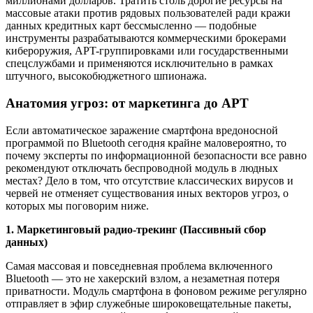
миллионами долларов. Тратить столь дорогие ресурсы на
массовые атаки против рядовых пользователей ради кражи
данных кредитных карт бессмысленно — подобные
инструменты разрабатываются коммерческими брокерами
кибероружия, APT-группировками или государственными
спецслужбами и применяются исключительно в рамках
штучного, высокобюджетного шпионажа.
Анатомия угроз: от маркетинга до APT
Если автоматическое заражение смартфона вредоносной
программой по Bluetooth сегодня крайне маловероятно, то
почему эксперты по информационной безопасности все равно
рекомендуют отключать беспроводной модуль в людных
местах? Дело в том, что отсутствие классических вирусов и
червей не отменяет существования иных векторов угроз, о
которых мы поговорим ниже.
1. Маркетинговый радио-трекинг (Пассивный сбор
данных)
Самая массовая и повседневная проблема включенного
Bluetooth — это не хакерский взлом, а незаметная потеря
приватности. Модуль смартфона в фоновом режиме регулярно
отправляет в эфир служебные широковещательные пакеты,