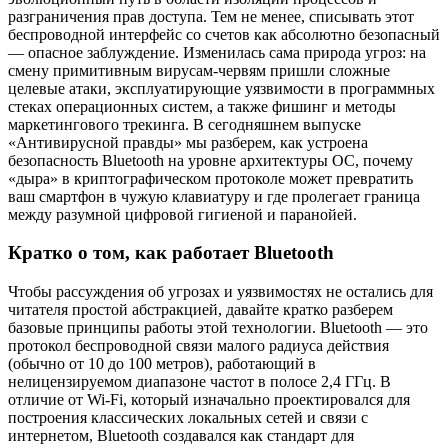
разграничения прав доступа. Тем не менее, списывать этот
беспроводной интерфейс со счетов как абсолютно безопасный
— опасное заблуждение. Изменилась сама природа угроз: на
смену примитивным вирусам-червям пришли сложные
целевые атаки, эксплуатирующие уязвимости в программных
стеках операционных систем, а также фишинг и методы
маркетингового трекинга. В сегодняшнем выпуске
«Антивирусной правды» мы разберем, как устроена
безопасность Bluetooth на уровне архитектуры ОС, почему
«дыра» в криптографическом протоколе может превратить
ваш смартфон в чужую клавиатуру и где пролегает граница
между разумной цифровой гигиеной и паранойей.
Кратко о том, как работает Bluetooth
Чтобы рассуждения об угрозах и уязвимостях не остались для
читателя простой абстракцией, давайте кратко разберем
базовые принципы работы этой технологии. Bluetooth — это
протокол беспроводной связи малого радиуса действия
(обычно от 10 до 100 метров), работающий в
нелицензируемом диапазоне частот в полосе 2,4 ГГц. В
отличие от Wi-Fi, который изначально проектировался для
построения классических локальных сетей и связи с
интернетом, Bluetooth создавался как стандарт для