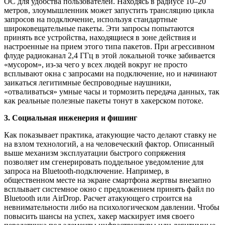
ОС для удобства пользователей. Находясь в радиусе 10–20
метров, злоумышленник может запустить трансляцию цикла
запросов на подключение, используя стандартные
широковещательные пакеты. Эти запросы попытаются
принять все устройства, находящиеся в зоне действия и
настроенные на прием этого типа пакетов. При агрессивном
флуде радиоканал 2,4 ГГц в этой локальной точке забивается
«мусором», из-за чего у всех людей вокруг не просто
всплывают окна с запросами на подключение, но и начинают
заикаться легитимные беспроводные наушники,
«отваливаться» умные часы и тормозить передача данных, так
как реальные полезные пакеты тонут в хакерском потоке.
3. Социальная инженерия и фишинг
Как показывает практика, атакующие часто делают ставку не
на взлом технологий, а на человеческий фактор. Описанный
выше механизм эксплуатации быстрого сопряжения
позволяет им сгенерировать поддельное уведомление для
запроса на Bluetooth-подключение. Например, в
общественном месте на экране смартфона жертвы внезапно
всплывает системное окно с предложением принять файл по
Bluetooth или AirDrop. Расчет атакующего строится на
невнимательности либо на психологическом давлении. Чтобы
повысить шансы на успех, хакер маскирует имя своего