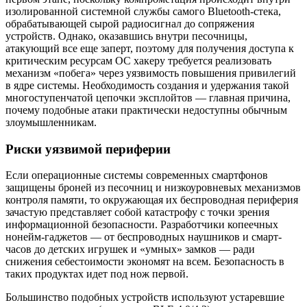
изолированной системной службы самого Bluetooth-стека,
обрабатывающей сырой радиосигнал до сопряжения
устройств. Однако, оказавшись внутри песочницы,
атакующий все еще заперт, поэтому для получения доступа к
критическим ресурсам ОС хакеру требуется реализовать
механизм «побега» через уязвимость повышения привилегий
в ядре системы. Необходимость создания и удержания такой
многоступенчатой цепочки эксплойтов — главная причина,
почему подобные атаки практически недоступны обычным
злоумышленникам.
Риски уязвимой периферии
Если операционные системы современных смартфонов
защищены броней из песочниц и низкоуровневых механизмов
контроля памяти, то окружающая их беспроводная периферия
зачастую представляет собой катастрофу с точки зрения
информационной безопасности. Разработчики копеечных
нонейм-гаджетов — от беспроводных наушников и смарт-
часов до детских игрушек и «умных» замков — ради
снижения себестоимости экономят на всем. Безопасность в
таких продуктах идет под нож первой.
Большинство подобных устройств используют устаревшие