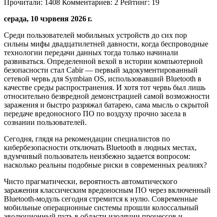
Прочитали:
1408
Комментариев:
2
Рейтинг:
19
серада, 10 чэрвеня 2026 г.
Среди пользователей мобильных устройств до сих пор
сильны мифы двадцатилетней давности, когда беспроводные
технологии передачи данных тогда только начинали
развиваться. Определенной вехой в истории компьютерной
безопасности стал Cabir — первый задокументированный
сетевой червь для Symbian OS, использовавший Bluetooth в
качестве среды распространения. И хотя тот червь был лишь
относительно безвредной демонстрацией самой возможности
заражения и быстро разряжал батарею, сама мысль о скрытой
передаче вредоносного ПО по воздуху прочно засела в
сознании пользователей.
Сегодня, глядя на рекомендации специалистов по
кибербезопасности отключать Bluetooth в людных местах,
вдумчивый пользователь неизбежно задается вопросом:
насколько реальны подобные риски в современных реалиях?
Чисто прагматически, вероятность автоматического
заражения классическим вредоносным ПО через включенный
Bluetooth-модуль сегодня стремится к нулю. Современные
мобильные операционные системы прошли колоссальный
эволюционный путь в области изоляции процессов и