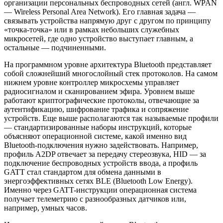
организации персональных беспроводных сетей (англ. WPAN
— Wireless Personal Area Network). Его главная задача —
связывать устройства напрямую друг с другом по принципу
«точка-точка» или в рамках небольших служебных
микросетей, где одно устройство выступает главным, а
остальные — подчиненными.
На программном уровне архитектура Bluetooth представляет
собой сложнейший многослойный стек протоколов. На самом
нижнем уровне контроллер микросхемы управляет
радиосигналом и сканированием эфира. Уровнем выше
работают криптографические протоколы, отвечающие за
аутентификацию, шифрование трафика и сопряжение
устройств. Еще выше располагаются так называемые профили
— стандартизированные наборы инструкций, которые
объясняют операционной системе, какой именно вид
Bluetooth-подключения нужно задействовать. Например,
профиль A2DP отвечает за передачу стереозвука, HID — за
подключение беспроводных устройств ввода, а профиль
GATT стал стандартом для обмена данными в
энергоэффективных сетях BLE (Bluetooth Low Energy).
Именно через GATT-инструкции операционная система
получает телеметрию с разнообразных датчиков или,
например, умных часов.