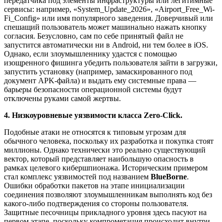
передатчика под элементы инфраструктуры или легитимные
сервисы: например, «System_Update_2026», «Airport_Free_Wi-
Fi_Config» или имя популярного заведения. Доверчивый или
спешащий пользователь может машинально нажать кнопку
согласия. Безусловно, сам по себе принятый файл не
запустится автоматически ни в Android, ни тем более в iOS.
Однако, если злоумышленнику удастся с помощью
изощренного фишинга убедить пользователя зайти в загрузки,
запустить установку (например, замаскированного под
документ APK-файла) и выдать ему системные права —
барьеры безопасности операционной системы будут
отключены руками самой жертвы.
4. Низкоуровневые уязвимости класса Zero-Click.
Подобные атаки не относятся к типовым угрозам для
обычного человека, поскольку их разработка и покупка стоят
миллионы. Однако технически это реально существующий
вектор, который представляет наибольшую опасность в
рамках целевого кибершпионажа. Историческим примером
стал комплекс уязвимостей под названием
BlueBorne
.
Ошибки обработки пакетов на этапе инициализации
соединения позволяют злоумышленникам выполнять код без
какого-либо подтверждения со стороны пользователя.
Защитные песочницы прикладного уровня здесь пасуют на
первом этапе, поскольку компрометация происходит внутри