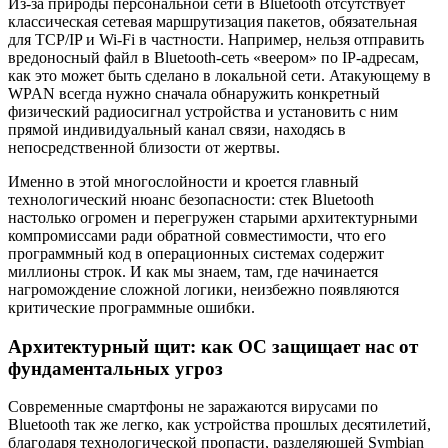
Из-за природы персональной сети в Bluetooth отсутствует
классическая сетевая маршрутизация пакетов, обязательная
для TCP/IP и Wi-Fi в частности. Например, нельзя отправить
вредоносный файл в Bluetooth-сеть «веером» по IP-адресам,
как это может быть сделано в локальной сети. Атакующему в
WPAN всегда нужно сначала обнаружить конкретный
физический радиосигнал устройства и установить с ним
прямой индивидуальный канал связи, находясь в
непосредственной близости от жертвы.
Именно в этой многослойности и кроется главный
технологический нюанс безопасности: стек Bluetooth
настолько огромен и перегружен старыми архитектурными
компромиссами ради обратной совместимости, что его
программный код в операционных системах содержит
миллионы строк. И как мы знаем, там, где начинается
нагромождение сложной логики, неизбежно появляются
критические программные ошибки.
Архитектурный щит: как ОС защищает нас от
фундаментальных угроз
Современные смартфоны не заражаются вирусами по
Bluetooth так же легко, как устройства прошлых десятилетий,
благодаря технологической пропасти, разделяющей Symbian