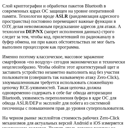
Слой криптографии и обработки пакетов Bluetooth в
современных ядрах ОС защищен на уровне оперативной
памяти. Технологии вроде
ASLR
(рандомизация адресного
пространства) постоянно перемещают важные функции в
ОЗУ, делая невозможным предсказание адресов для атаки. А
технология
DEP/NX
(запрет исполнения данных) строго
следит за тем, чтобы код, прилетевший по радиоканалу в
буфер обмена, ни при каких обстоятельствах не мог быть
выполнен процессором как программа.
Именно поэтому классическое, массовое заражение
смартфонов «по воздуху» сегодня экономически и технически
нецелесообразно. Чтобы обойти этот архитектурный щит и
заставить устройство незаметно выполнить код без участия
пользователя (совершить так называемую атаку Zero-Click),
злоумышленникам требуется использовать сложнейшую
цепочку RCE-уязвимостей. Такая цепочка должна
одновременно содержать в себе баг обхода авторизации
Bluetooth, уязвимость переполнения буфера в ядре ОС для
обхода ASLR/DEP и эксплойт для побега из системной
песочницы с повышением прав до уровня суперпользователя.
На черном рынке эксплойтов стоимость рабочих Zero-Click
механизмов для актуальных версий Android и iOS измеряется