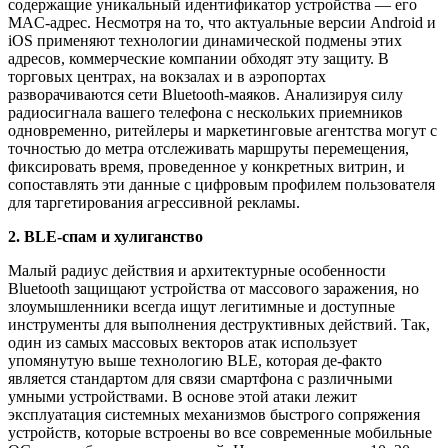
содержащие уникальный идентификатор устройства — его
MAC-адрес. Несмотря на то, что актуальные версии Android и
iOS применяют технологии динамической подмены этих
адресов, коммерческие компании обходят эту защиту. В
торговых центрах, на вокзалах и в аэропортах
разворачиваются сети Bluetooth-маяков. Анализируя силу
радиосигнала вашего телефона с нескольких приемников
одновременно, ритейлеры и маркетинговые агентства могут с
точностью до метра отслеживать маршруты перемещения,
фиксировать время, проведенное у конкретных витрин, и
сопоставлять эти данные с цифровым профилем пользователя
для таргетирования агрессивной рекламы.
2. BLE-спам и хулиганство
Малый радиус действия и архитектурные особенности
Bluetooth защищают устройства от массового заражения, но
злоумышленники всегда ищут легитимные и доступные
инструменты для выполнения деструктивных действий. Так,
один из самых массовых векторов атак использует
упомянутую выше технологию BLE, которая де-факто
является стандартом для связи смартфона с различными
умными устройствами. В основе этой атаки лежит
эксплуатация системных механизмов быстрого сопряжения
устройств, которые встроены во все современные мобильные