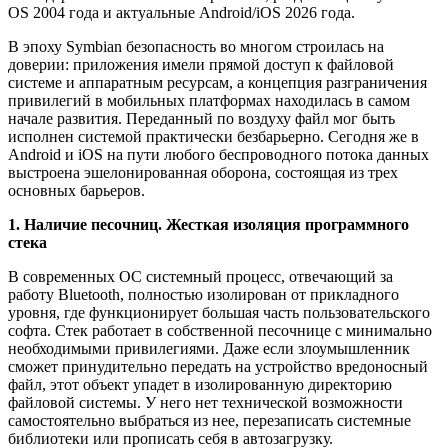
OS 2004 года и актуальные Android/iOS 2026 года.
В эпоху Symbian безопасность во многом строилась на
доверии: приложения имели прямой доступ к файловой
системе и аппаратным ресурсам, а концепция разграничения
привилегий в мобильных платформах находилась в самом
начале развития. Переданный по воздуху файл мог быть
исполнен системой практически безбарьерно. Сегодня же в
Android и iOS на пути любого беспроводного потока данных
выстроена эшелонированная оборона, состоящая из трех
основных барьеров.
1. Наличие песочниц. Жесткая изоляция программного
стека
В современных ОС системный процесс, отвечающий за
работу Bluetooth, полностью изолирован от прикладного
уровня, где функционирует большая часть пользовательского
софта. Стек работает в собственной песочнице с минимально
необходимыми привилегиями. Даже если злоумышленник
сможет принудительно передать на устройство вредоносный
файл, этот объект упадет в изолированную директорию
файловой системы. У него нет технической возможности
самостоятельно выбраться из нее, перезаписать системные
библиотеки или прописать себя в автозагрузку.