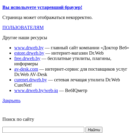
Вы используете устаревший браузер!
Страница может отображаться некорректно.
ПОЛЬЗОВАТЕЛЯМ
Другие наши ресурсы
www.drweb.by
— главный сайт компании «Доктор Веб»
estore.drweb.by
— интернет-магазин Dr.Web
free.drweb.by
— бесплатные утилиты, плагины,
информеры
av-desk.com
— интернет-сервис для поставщиков услуг
Dr.Web AV-Desk
curenet.drweb.by
— сетевая лечащая утилита Dr.Web
CureNet!
www.drweb.by/web-iq
— ВебIQметр
Закрыть
Поиск по сайту
Найти