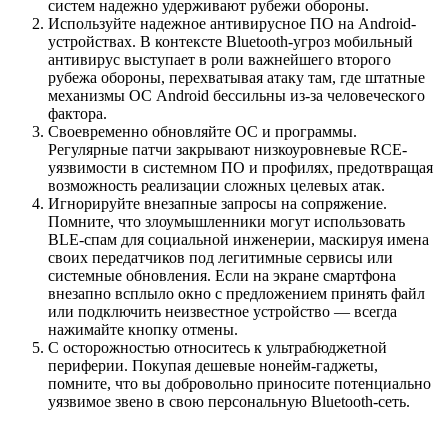
систем надежно удерживают рубежи обороны.
Используйте надежное антивирусное ПО на Android-
устройствах. В контексте Bluetooth-угроз мобильный
антивирус выступает в роли важнейшего второго
рубежа обороны, перехватывая атаку там, где штатные
механизмы ОС Android бессильны из-за человеческого
фактора.
Своевременно обновляйте ОС и программы.
Регулярные патчи закрывают низкоуровневые RCE-
уязвимости в системном ПО и профилях, предотвращая
возможность реализации сложных целевых атак.
Игнорируйте внезапные запросы на сопряжение.
Помните, что злоумышленники могут использовать
BLE-спам для социальной инженерии, маскируя имена
своих передатчиков под легитимные сервисы или
системные обновления. Если на экране смартфона
внезапно всплыло окно с предложением принять файл
или подключить неизвестное устройство — всегда
нажимайте кнопку отмены.
С осторожностью относитесь к ультрабюджетной
периферии. Покупая дешевые нонейм-гаджеты,
помните, что вы добровольно приносите потенциально
уязвимое звено в свою персональную Bluetooth-сеть.