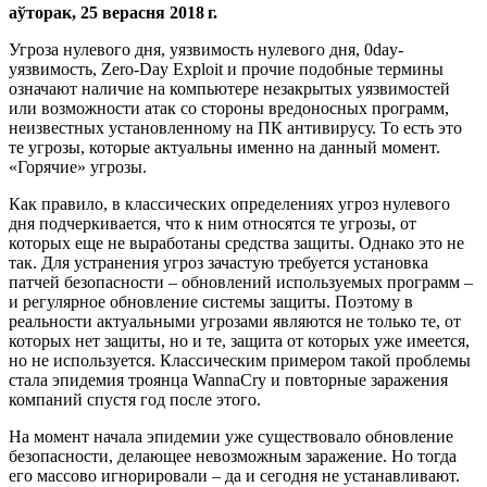
аўторак, 25 верасня 2018 г.
Угроза нулевого дня, уязвимость нулевого дня, 0day-
уязвимость, Zero-Day Exploit и прочие подобные термины
означают наличие на компьютере незакрытых уязвимостей
или возможности атак со стороны вредоносных программ,
неизвестных установленному на ПК антивирусу. То есть это
те угрозы, которые актуальны именно на данный момент.
«Горячие» угрозы.
Как правило, в классических определениях угроз нулевого
дня подчеркивается, что к ним относятся те угрозы, от
которых еще не выработаны средства защиты. Однако это не
так. Для устранения угроз зачастую требуется установка
патчей безопасности – обновлений используемых программ –
и регулярное обновление системы защиты. Поэтому в
реальности актуальными угрозами являются не только те, от
которых нет защиты, но и те, защита от которых уже имеется,
но не используется. Классическим примером такой проблемы
стала эпидемия троянца WannaCry и повторные заражения
компаний спустя год после этого.
На момент начала эпидемии уже существовало обновление
безопасности, делающее невозможным заражение. Но тогда
его массово игнорировали – да и сегодня не устанавливают.