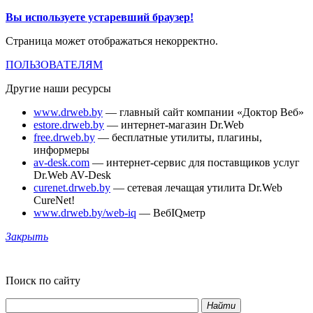
Вы используете устаревший браузер!
Страница может отображаться некорректно.
ПОЛЬЗОВАТЕЛЯМ
Другие наши ресурсы
www.drweb.by
— главный сайт компании «Доктор Веб»
estore.drweb.by
— интернет-магазин Dr.Web
free.drweb.by
— бесплатные утилиты, плагины,
информеры
av-desk.com
— интернет-сервис для поставщиков услуг
Dr.Web AV-Desk
curenet.drweb.by
— сетевая лечащая утилита Dr.Web
CureNet!
www.drweb.by/web-iq
— ВебIQметр
Закрыть
Поиск по сайту
Найти