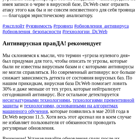
имея записи о черве в вирусной базе, Dr.Web смог отразить
атаку этого как бы и не совсем неизвестного для себя троянца
— благодаря эвристическому анализатору.
#эксплойт
#уязвимость
#троянец
#обновления_антивируса
#обновления_безопасности
#технологии_Dr.Web
Антивирусная правДА! рекомендует
Мы склоняемся к мысли, что термин «угроза нулевого дня»
был придуман для того, чтобы описать те угрозы, которые
были не известны вирусным базам и с которыми антивирусы
не могли справляться. Но современный антивирус все больше
снижает зависимость детекта от состояния вирусных баз. По
нашим прикидкам, вирусная база Dr.Web помогает ловить
30% и даже меньше от тех угроз, которые нейтрализует
сегодняшний антивирус. Все остальное детектируется
несигнатурными технологиями
,
технологиями превентивной
защиты
и
технологиями, основанными на алгоритмах
машинного обучения
, которые появились в мае 2018 года в
Dr.Web версии 11.5. Хотя весь этот арсенал ни в коем случае
не избавляет пользователя от обязанности проводить
регулярные обновления.
Внимание!
Устанавливайте обновления сразу после их