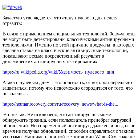
Зачастую утверждается, что атаку нулевого дня нельзя
отразить:
В связи с применением специальных технологий, 0day-угрозы
не могут быть детектированы классическими антивирусными
технологиями. Именно по этой причине продукты, в которых
сделана ставка на классические антивирусные технологии,
показывают весьма посредственный результат в
динамических антивирусных тестированиях.
https://ru.wikipedia.org/wiki/Уязвимость_нулевого_дня
Атака с нулевым днем – это опасность, от которой нереально
защититься, потому что невозможно огородиться от того, что
не знаешь…
https://hetmanrecovery.com/ru/recovery_news/what-is-the...
Это не так. Не исключено, что антивирус не сможет
обнаружить троянца, если пользователь пренебрег загрузкой
обновлений. Но современный антивирус, даже если он долгое
время не получал обновлений, способен справляться с такими
угрозами. Например, при той же эпидемии WannaCry, даже не