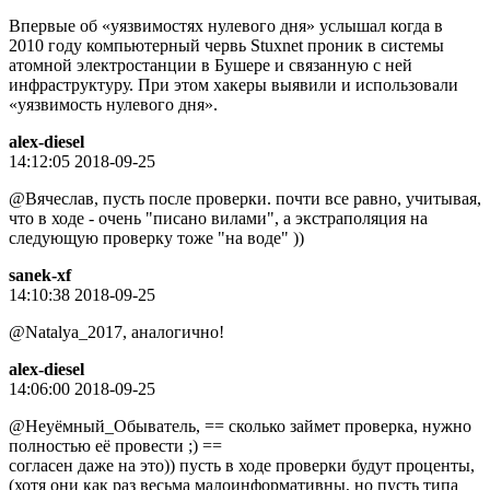
Впервые об «уязвимостях нулевого дня» услышал когда в
2010 году компьютерный червь Stuxnet проник в системы
атомной электростанции в Бушере и связанную с ней
инфраструктуру. При этом хакеры выявили и использовали
«уязвимость нулевого дня».
alex-diesel
14:12:05 2018-09-25
@Вячeслaв, пусть после проверки. почти все равно, учитывая,
что в ходе - очень "писано вилами", а экстраполяция на
следующую проверку тоже "на воде" ))
sanek-xf
14:10:38 2018-09-25
@Natalya_2017, аналогично!
alex-diesel
14:06:00 2018-09-25
@Неуёмный_Обыватель, == сколько займет проверка, нужно
полностью её провести ;) ==
согласен даже на это)) пусть в ходе проверки будут проценты,
(хотя они как раз весьма малоинформативны, но пусть типа