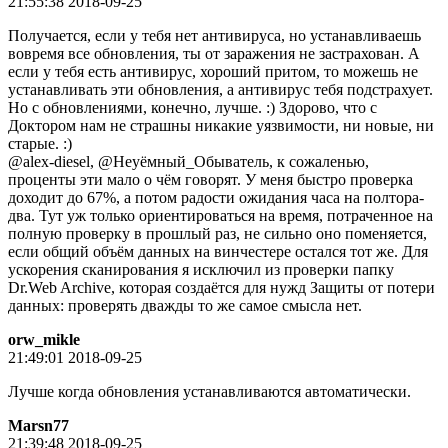
21:55:38 2018-09-25
Получается, если у тебя нет антивируса, но устанавливаешь
вовремя все обновления, ты от заражения не застрахован. А
если у тебя есть антивирус, хороший притом, то можешь не
устанавливать эти обновления, а антивирус тебя подстрахует.
Но с обновлениями, конечно, лучше. :) Здорово, что с
Доктором нам не страшны никакие уязвимости, ни новые, ни
старые. :)
@alex-diesel, @Неуёмный_Обыватель, к сожаленью,
проценты эти мало о чём говорят. У меня быстро проверка
доходит до 67%, а потом радости ожидания часа на полтора-
два. Тут уж только ориентироваться на время, потраченное на
полную проверку в прошлый раз, не сильно оно поменяется,
если общий объём данных на винчестере остался тот же. Для
ускорения сканирования я исключил из проверки папку
Dr.Web Archive, которая создаётся для нужд Защиты от потери
данных: проверять дважды то же самое смысла нет.
orw_mikle
21:49:01 2018-09-25
Лучше когда обновления устанавливаются автоматически.
Marsn77
21:39:48 2018-09-25