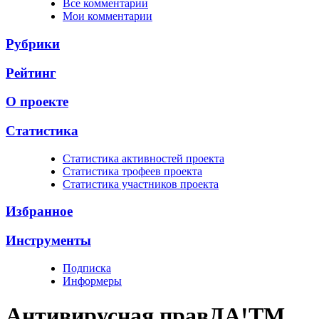
Все комментарии
Мои комментарии
Рубрики
Рейтинг
О проекте
Статистика
Cтатистика активностей проекта
Cтатистика трофеев проекта
Cтатистика участников проекта
Избранное
Инструменты
Подписка
Информеры
Антивирусная прав
ДА!
TM