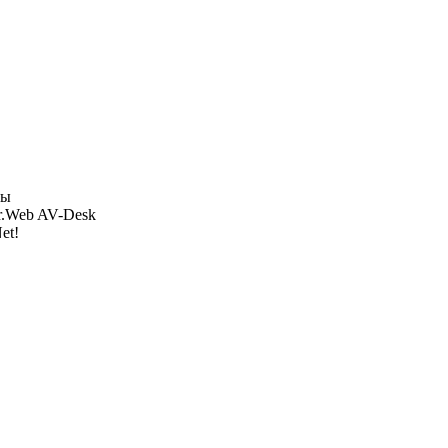
ры
r.Web AV-Desk
et!