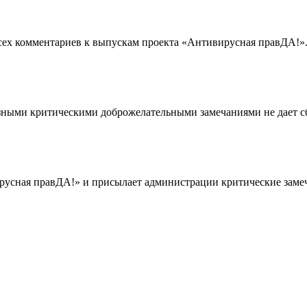
всех комментариев к выпускам проекта «Антивирусная правДА!»
зными критическими доброжелательными замечаниями не дает сби
ирусная правДА!» и присылает администрации критические замеч