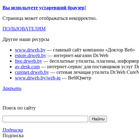
Вы используете устаревший браузер!
Страница может отображаться некорректно.
ПОЛЬЗОВАТЕЛЯМ
Другие наши ресурсы
www.drweb.by
— главный сайт компании «Доктор Веб»
estore.drweb.by
— интернет-магазин Dr.Web
free.drweb.by
— бесплатные утилиты, плагины, информе
av-desk.com
— интернет-сервис для поставщиков услуг D
curenet.drweb.by
— сетевая лечащая утилита Dr.Web CureN
www.drweb.by/web-iq
— ВебIQметр
Закрыть
Поиск по сайту
Найти
Подписка
Подписка