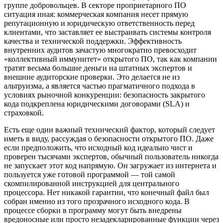
группе добровольцев. В секторе проприетарного ПО
ситуация иная: коммерческая компания несет прямую
репутационную и юридическую ответственность перед
клиентами, что заставляет ее выстраивать системы контроля
качества и технической поддержки. Эффективность
внутренних аудитов зачастую многократно превосходит
«коллективный иммунитет» открытого ПО, так как компании
тратят весьма большие деньги на штатных экспертов и
внешние аудиторские проверки. Это делается не из
альтруизма, а является частью прагматичного подхода в
условиях рыночной конкуренции: безопасность закрытого
кода подкреплена юридическими договорами (SLA) и
страховкой.
Есть еще один важный технический фактор, который следует
иметь в виду, рассуждая о безопасности открытого ПО. Даже
если предположить, что исходный код идеально чист и
проверен тысячами экспертов, обычный пользователь никогда
не запускает этот код напрямую. Он загружает из интернета и
пользуется уже готовой программой — той самой
скомпилированной инструкцией для центрального
процессора. Нет никакой гарантии, что конечный файл был
собран именно из того прозрачного исходного кода. В
процессе сборки в программу могут быть внедрены
вредоносные или просто незадекларированные функции через