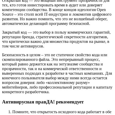
Открытый код — это мощный инструмент прозрачности для
тех, кто готов инвестировать время в аудит или доверяет
компетенции сообщества. В конце концов идеология Open
Source – это столп всей IT-индустрии и локомотив цифрового
развития. Но важно помнить, что это не волшебный оберег,
автоматически делающий программу безопасной.
Закрытый код — это выбор в пользу коммерческих гарантий,
репутации бренда, стратегической секретности алгоритмов,
что критически важно для множества продуктов на рынке, в
том числе антивирусов.
Безопасность в целом – это не статичное свойство кода или
скомпилированного файла. Это непрерывный процесс,
который равно держится как на энтузиазме сообщества и
прозрачности, так и на коммерческой ответственности и
выверенных подходах к разработке в частных компаниях. Для
конечного пользователя выбор между ними всегда остается
вопросом доверия: либо «коллективному разуму»
мейнтейнеров, либо профессиональной репутации и капиталу
конкретного разработчика.
Антивирусная правДА! рекомендует
Помните, что открытость исходного кода работает в обе