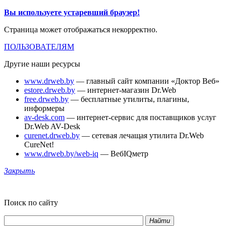
Вы используете устаревший браузер!
Страница может отображаться некорректно.
ПОЛЬЗОВАТЕЛЯМ
Другие наши ресурсы
www.drweb.by
— главный сайт компании «Доктор Веб»
estore.drweb.by
— интернет-магазин Dr.Web
free.drweb.by
— бесплатные утилиты, плагины,
информеры
av-desk.com
— интернет-сервис для поставщиков услуг
Dr.Web AV-Desk
curenet.drweb.by
— сетевая лечащая утилита Dr.Web
CureNet!
www.drweb.by/web-iq
— ВебIQметр
Закрыть
Поиск по сайту
Найти