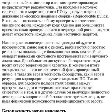
«отравленный» компилятор или скомпрометированную
инфраструктуру разработчика. Эта проблема настолько
серьезна, что в мире открытого ПО существует отдельное
движение за «воспроизводимые сборки» (Reproducible Builds).
Его цель — позволить любому проверить соответствие
бинарного файла исходному коду. Однако для большинства
проектов такая проверка остается недоступной роскошью, что
делает открытость исходника лишь частичной защитой.
Наконец, все вышеперечисленные доводы об аудите и
прозрачности, равно как и о рисках, разбиваются о простую
реальность: подавляющее большинство пользователей не
обладает навыками системного программиста или вирусного
аналитика. Для обывателя дискуссия об открытости кода
носит сугубо теоретический характер. В конечном итоге
«открытость» — это не технический факт, проверенный
лично, а такая же вера в честность сообщества, как и вера в
репутацию корпорации в случае с закрытым ПО. Таким
образом, для рядового пользователя разница между
прозрачным кодом и «черным ящиком» практически
стирается: и в том, и в другом случае он вынужден полностью
делегировать вопрос своей безопасности третьим лицам, не
имея физической возможности верифицировать их работу.
Безопасность через неясность