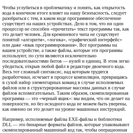
Чтобы углубиться в проблематику и понять, как открытость
кода в конечном итоге влияет на нашу безопасность, следует
разобраться с тем, в каком виде программное обеспечение
существует на наших устройствах. Дело в том, что ни один
процессор не способен «прочитать» текст программы так, как
это делает человек. Для кремниевого чипа не существует
понятий «алгоритм», «логика», «графический интерфейс»
или даже «язык программирования». Все программы на
вашем устройстве, а также файлы, которые эти программы
используют, по сути являются исключительно
последовательностями битов — нулей и единиц. В этом легко
убедиться, открыв любой файл в редакторе двоичного кода.
Весь тот сложный синтаксис, над которым трудятся
разработчики, исчезает в процессе компиляции, превращаясь
в сухой набор элементарных команд в случае исполняемых
файлов или в структурированные массивы данных в случае
файлов вспомогательных. Таким образом, скомпилированная
программа — это «черный ящик»: мы видим, что он делает на
поверхности, но без исходного кода не можем быть уверены,
как именно он это делает на уровне машинных инструкций.
Например, исполняемые файлы EXE-файлы и библиотеки
DLL — это бинарные форматы файлов, которые упаковывают
скомпилированный машинный код так, чтобы операционная