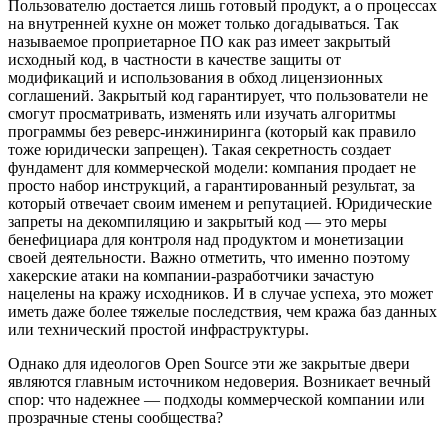
Пользователю достается лишь готовый продукт, а о процессах
на внутренней кухне он может только догадываться. Так
называемое проприетарное ПО как раз имеет закрытый
исходный код, в частности в качестве защиты от
модификаций и использования в обход лицензионных
соглашений. Закрытый код гарантирует, что пользователи не
смогут просматривать, изменять или изучать алгоритмы
программы без реверс-инжиниринга (который как правило
тоже юридически запрещен). Такая секретность создает
фундамент для коммерческой модели: компания продает не
просто набор инструкций, а гарантированный результат, за
который отвечает своим именем и репутацией. Юридические
запреты на декомпиляцию и закрытый код — это меры
бенефициара для контроля над продуктом и монетизации
своей деятельности. Важно отметить, что именно поэтому
хакерские атаки на компании-разработчики зачастую
нацелены на кражу исходников. И в случае успеха, это может
иметь даже более тяжелые последствия, чем кража баз данных
или технический простой инфраструктуры.
Однако для идеологов Open Source эти же закрытые двери
являются главным источником недоверия. Возникает вечный
спор: что надежнее — подходы коммерческой компании или
прозрачные стены сообщества?