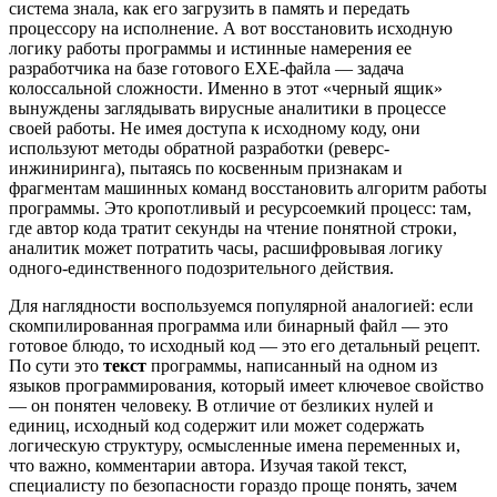
система знала, как его загрузить в память и передать
процессору на исполнение. А вот восстановить исходную
логику работы программы и истинные намерения ее
разработчика на базе готового EXE-файла — задача
колоссальной сложности. Именно в этот «черный ящик»
вынуждены заглядывать вирусные аналитики в процессе
своей работы. Не имея доступа к исходному коду, они
используют методы обратной разработки (реверс-
инжиниринга), пытаясь по косвенным признакам и
фрагментам машинных команд восстановить алгоритм работы
программы. Это кропотливый и ресурсоемкий процесс: там,
где автор кода тратит секунды на чтение понятной строки,
аналитик может потратить часы, расшифровывая логику
одного-единственного подозрительного действия.
Для наглядности воспользуемся популярной аналогией: если
скомпилированная программа или бинарный файл — это
готовое блюдо, то исходный код — это его детальный рецепт.
По сути это
текст
программы, написанный на одном из
языков программирования, который имеет ключевое свойство
— он понятен человеку. В отличие от безликих нулей и
единиц, исходный код содержит или может содержать
логическую структуру, осмысленные имена переменных и,
что важно, комментарии автора. Изучая такой текст,
специалисту по безопасности гораздо проще понять, зачем