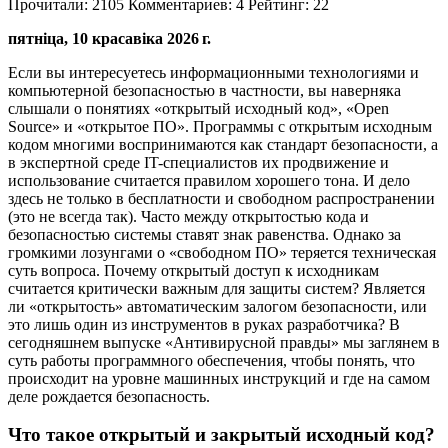
Прочитали:
2105
Комментариев:
4
Рейтинг:
22
пятніца, 10 красавіка 2026 г.
Если вы интересуетесь информационными технологиями и
компьютерной безопасностью в частности, вы наверняка
слышали о понятиях «открытый исходный код», «Open
Source» и «открытое ПО». Программы с открытым исходным
кодом многими воспринимаются как стандарт безопасности, а
в экспертной среде IT-специалистов их продвижение и
использование считается правилом хорошего тона. И дело
здесь не только в бесплатности и свободном распространении
(это не всегда так). Часто между открытостью кода и
безопасностью системы ставят знак равенства. Однако за
громкими лозунгами о «свободном ПО» теряется техническая
суть вопроса. Почему открытый доступ к исходникам
считается критически важным для защиты систем? Является
ли «открытость» автоматическим залогом безопасности, или
это лишь один из инструментов в руках разработчика? В
сегодняшнем выпуске «Антивирусной правды» мы заглянем в
суть работы программного обеспечения, чтобы понять, что
происходит на уровне машинных инструкций и где на самом
деле рождается безопасность.
Что такое открытый и закрытый исходный код?