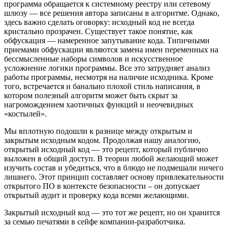
программа обращается к системному реестру или сетевому
шлюзу — все решения автора записаны в алгоритме. Однако,
здесь важно сделать оговорку: исходный код не всегда
кристально прозрачен. Существует такое понятие, как
обфускация — намеренное запутывание кода. Типичными
приемами обфускации являются замена имен переменных на
бессмысленные наборы символов и искусственное
усложнение логики программы. Все это затрудняет анализ
работы программы, несмотря на наличие исходника. Кроме
того, встречается и банально плохой стиль написания, в
котором полезный алгоритм может быть скрыт за
нагромождением хаотичных функций и неочевидных
«костылей».
Мы вплотную подошли к разнице между открытым и
закрытым исходным кодом. Продолжая нашу аналогию,
открытый исходный код — это рецепт, который публично
выложен в общий доступ. В теории любой желающий может
изучить состав и убедиться, что в блюдо не подмешали ничего
лишнего. Этот принцип составляет основу привлекательности
открытого ПО в контексте безопасности – он допускает
открытый аудит и проверку кода всеми желающими.
Закрытый исходный код — это тот же рецепт, но он хранится
за семью печатями в сейфе компании-разработчика.