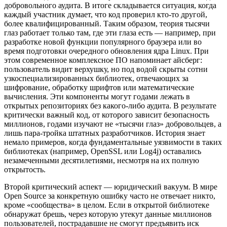
добровольного аудита. В итоге складывается ситуация, когда
каждый участник думает, что код проверил кто-то другой,
более квалифицированный. Таким образом, теория тысячи
глаз работает только там, где эти глаза есть — например, при
разработке новой функции популярного браузера или во
время подготовки очередного обновления ядра Linux. При
этом современное комплексное ПО напоминает айсберг:
пользователь видит верхушку, но под водой скрыты сотни
узкоспециализированных библиотек, отвечающих за
шифрование, обработку шрифтов или математические
вычисления. Эти компоненты могут годами лежать в
открытых репозиториях без какого-либо аудита. В результате
критически важный код, от которого зависит безопасность
миллионов, годами изучают не «тысячи глаз» добровольцев, а
лишь пара-тройка штатных разработчиков. История знает
немало примеров, когда фундаментальные уязвимости в таких
библиотеках (например, OpenSSL или Log4j) оставались
незамеченными десятилетиями, несмотря на их полную
открытость.
Второй критический аспект — юридический вакуум. В мире
Open Source за конкретную ошибку часто не отвечает никто,
кроме «сообщества» в целом. Если в открытой библиотеке
обнаружат брешь, через которую утекут данные миллионов
пользователей, пострадавшие не смогут предъявить иск