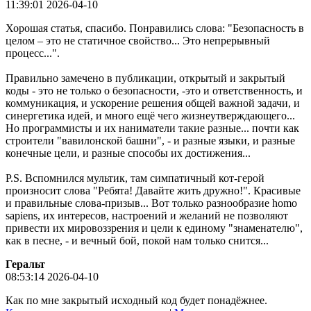
11:39:01 2026-04-10
Хорошая статья, спасибо. Понравились слова: "Безопасность в
целом – это не статичное свойство... Это непрерывный
процесс...".
Правильно замечено в публикации, открытый и закрытый
коды - это не только о безопасности, -это и ответственность, и
коммуникация, и ускорение решения общей важной задачи, и
синергетика идей, и много ещё чего жизнеутверждающего...
Но программисты и их наниматели такие разные... почти как
строители "вавилонской башни", - и разные языки, и разные
конечные цели, и разные способы их достижения...
P.S. Вспомнился мультик, там симпатичный кот-герой
произносит слова "Ребята! Давайте жить дружно!". Красивые
и правильные слова-призыв... Вот только разнообразие homo
sapiens, их интересов, настроений и желаний не позволяют
привести их мировоззрения и цели к единому "знаменателю",
как в песне, - и вечный бой, покой нам только снится...
Геральт
08:53:14 2026-04-10
Как по мне закрытый исходный код будет понадёжнее.