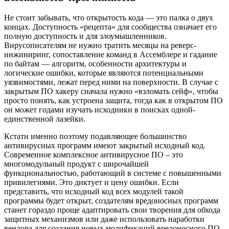
Не стоит забывать, что открытость кода — это палка о двух
концах. Доступность «рецепта» для сообщества означает его
полную доступность и для злоумышленников.
Вирусописателям не нужно тратить месяцы на реверс-
инжиниринг, сопоставление команд в Ассемблере и гадание
по байтам — алгоритм, особенности архитектуры и
логические ошибки, которые являются потенциальными
уязвимостями, лежат перед ними на поверхности. В случае с
закрытым ПО хакеру сначала нужно «взломать сейф», чтобы
просто понять, как устроена защита, тогда как в открытом ПО
он может годами изучать исходники в поисках одной-
единственной лазейки.
Кстати именно поэтому подавляющее большинство
антивирусных программ имеют закрытый исходный код.
Современное комплексное антивирусное ПО – это
многомодульный продукт с широчайшей
функциональностью, работающий в системе с повышенными
привилегиями. Это диктует и цену ошибки. Если
представить, что исходный код всех модулей такой
программы будет открыт, создателям вредоносных программ
станет гораздо проще адаптировать свои творения для обхода
защитных механизмов или даже использовать наработки
вендора для создания новых модификаций вредоносного ПО.