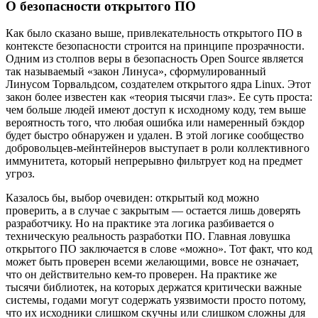
О безопасности открытого ПО
Как было сказано выше, привлекательность открытого ПО в
контексте безопасности строится на принципе прозрачности.
Одним из столпов веры в безопасность Open Source является
так называемый «закон Линуса», сформулированный
Линусом Торвальдсом, создателем открытого ядра Linux. Этот
закон более известен как «теория тысячи глаз». Ее суть проста:
чем больше людей имеют доступ к исходному коду, тем выше
вероятность того, что любая ошибка или намеренный бэкдор
будет быстро обнаружен и удален. В этой логике сообщество
добровольцев-мейнтейнеров выступает в роли коллективного
иммунитета, который непрерывно фильтрует код на предмет
угроз.
Казалось бы, выбор очевиден: открытый код можно
проверить, а в случае с закрытым — остается лишь доверять
разработчику. Но на практике эта логика разбивается о
техническую реальность разработки ПО. Главная ловушка
открытого ПО заключается в слове «можно». Тот факт, что код
может быть проверен всеми желающими, вовсе не означает,
что он действительно кем-то проверен. На практике же
тысячи библиотек, на которых держатся критически важные
системы, годами могут содержать уязвимости просто потому,
что их исходники слишком скучны или слишком сложны для