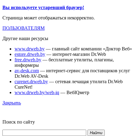
Вы используете устаревший браузер!
Страница может отображаться некорректно.
ПОЛЬЗОВАТЕЛЯМ
Другие наши ресурсы
www.drweb.by
— главный сайт компании «Доктор Веб»
estore.drweb.by
— интернет-магазин Dr.Web
free.drweb.by
— бесплатные утилиты, плагины,
информеры
av-desk.com
— интернет-сервис для поставщиков услуг
Dr.Web AV-Desk
curenet.drweb.by
— сетевая лечащая утилита Dr.Web
CureNet!
www.drweb.by/web-iq
— ВебIQметр
Закрыть
Поиск по сайту
Найти