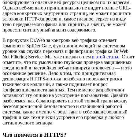
блокирующего опасные веб-ресурсы целиком по их адресам.
Однако веб-монитор принципиально не видит полные URL-
адреса конкретных внутренних страниц, не может прочитать
заголовки HTTP-запросов и, самое главное, теряет из виду
тело передаваемого файла или скрипта, а значит, не может
провести сигнатурный анализ содержимого.
В продуктах Dr.Web за контроль веб-трафика отвечает
компонент SpIDer Gate, функционирующий на системном
уровне как служба перехвата и фильтрации трафика Dr.Web
Net Filtering Service. Мы уже писали о нем
в этой статье
. Стоит
отметить, что по умолчанию глубокая проверка защищенных
соединений в настройках веб-антивируса отключена — и это
осознанное решение. Дело в том, что принудительная
дешифрация HTTPS-потока неизбежно порождает риски
технических коллизий, а также поднимает вопрос
конфиденциальности данных. Тем не менее разработчики
оставляют эту опцию на усмотрение пользователя. Давайте
разберемся, как балансировать на этой тонкой грани между
бескомпромиссной безопасностью и стабильной работой
системы, какие именно угрозы таит в себе зашифрованный
трафик и как технически устроена его проверка у любого
антивирусного вендора.
Что прячется в HTTPS?