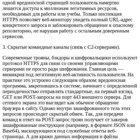
одной вредоносной страницей пользователь намертво
лишится доступа к миллионам легитимных ресурсов,
необходимых для работы или учебы. Только инспекция
HTTPS позволяет веб-монитору увидеть полный URL-адрес
конкретного запроса и заблокировать обращение к опасному
репозиторию, не нарушая работу с остальным доверенным
сервисом.
3. Скрытые командные каналы (связь с C2-серверами).
Современные трояны, бэкдоры и шифровальщики используют
протокол HTTPS для связи со своими управляющими
серверами не просто ради шифрования. Главная цель —
мимикрия под легитимную веб-активность пользователя. На
практике это устроено следующим образом: вредоносная
программа, закрепившись в системе, начинает с определенной
периодичностью отправлять стандартные, на первый взгляд,
GET или POST-запросы на порт 443 внешнего сервера. Для
сетевого экрана это выглядит как обычное обращение
браузера к сайту. Однако внутри зашифрованного тела этих
запросов происходит скрытый обмен. Так, для передачи
команд в ответ на POST-запрос троян получает от хакеров
зашифрованные инструкции (например, в формате JSON или
Base64), маскирующиеся под служебные ответы веб-
страницы. А для кражи данных информация и файлы