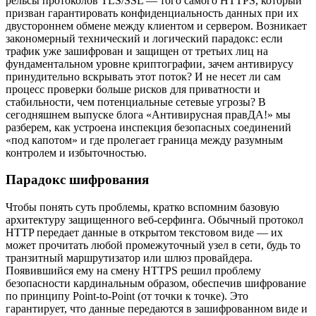
рельсы протоколов TLS/SSL — того самого HTTPS, который
призван гарантировать конфиденциальность данных при их
двустороннем обмене между клиентом и сервером. Возникает
закономерный технический и логический парадокс: если
трафик уже зашифрован и защищен от третьих лиц на
фундаментальном уровне криптографии, зачем антивирусу
принудительно вскрывать этот поток? И не несет ли сам
процесс проверки больше рисков для приватности и
стабильности, чем потенциальные сетевые угрозы? В
сегодняшнем выпуске блога «Антивирусная правДА!» мы
разберем, как устроена инспекция безопасных соединений
«под капотом» и где пролегает граница между разумным
контролем и избыточностью.
Парадокс шифрования
Чтобы понять суть проблемы, кратко вспомним базовую
архитектуру защищенного веб-серфинга. Обычный протокол
HTTP передает данные в открытом текстовом виде — их
может прочитать любой промежуточный узел в сети, будь то
транзитный маршрутизатор или шлюз провайдера.
Появившийся ему на смену HTTPS решил проблему
безопасности кардинальным образом, обеспечив шифрование
по принципу Point-to-Point (от точки к точке). Это
гарантирует, что данные передаются в зашифрованном виде и