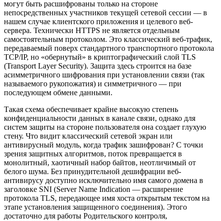
могут быть расшифрованы только на стороне
непосредственных участников текущей сетевой сессии — в
нашем случае клиентского приложения и целевого веб-
сервера. Технически HTTPS не является отдельным
самостоятельным протоколом. Это классический веб-трафик,
передаваемый поверх стандартного транспортного протокола
TCP/IP, но «обернутый» в криптографический слой TLS
(Transport Layer Security). Защита здесь строится на базе
асимметричного шифрования при установлении связи (так
называемого рукопожатия) и симметричного — при
последующем обмене данными.
Такая схема обеспечивает крайне высокую степень
конфиденциальности данных в канале связи, однако для
систем защиты на стороне пользователя она создает глухую
стену. Что видит классический сетевой экран или
антивирусный модуль, когда трафик зашифрован? С точки
зрения защитных алгоритмов, поток превращается в
монолитный, хаотичный набор байтов, неотличимый от
белого шума. Без принудительной дешифрации веб-
антивирусу доступно исключительно имя самого домена в
заголовке SNI (Server Name Indication — расширение
протокола TLS, передающее имя хоста открытым текстом на
этапе установления защищенного соединения). Этого
достаточно для работы Родительского контроля,