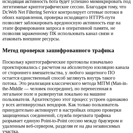
исходящая активность бота будет успешно мимикрировать под
легитимные криптографические сессии. Благодаря тому, что
Dr.Web Net Filtering Service контролирует сетевые потоки в
обоих направления, проверка исходящего HTTPS-пути
позволяет заблокировать вредоносную активность еще на
этапе формирования запроса в оперативной памяти, не
позволяя зараженному ПК использовать канал связи и
атаковать внешние ресурсы.
Метод проверки зашифрованного трафика
Поскольку криптографические протоколы изначально
проектировались с расчетом на абсолютную изоляцию канала
от стороннего вмешательства, у любого защитного ПО
остается единственный способ заглянуть внутрь такого
потока. Это реализация классического метода MITM (Man-in-
the-Middle — человек посередине), но перенесенная в
легальное поле и развернутая локально на машине
пользователя. Архитектурно этот процесс устроен одинаково
у всех антивирусных вендоров. Как только пользователь
принудительно активирует в настройках опцию проверки
защищенных соединений, служба перехвата трафика
разрывает единую Point-to-Point сессию между браузером и
удаленным веб-сервером, разделяя ее на два независимых
участка.