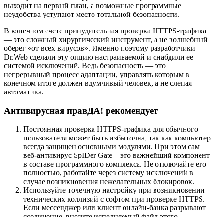
выходит на первый план, а возможные программные
неудобства уступают место тотальной безопасности.
В конечном счете принудительная проверка HTTPS-трафика
— это сложный хирургический инструмент, а не волшебный
оберег «от всех вирусов». Именно поэтому разработчики
Dr.Web сделали эту опцию настраиваемой и снабдили ее
системой исключений. Ведь безопасность — это
непрерывный процесс адаптации, управлять которым в
конечном итоге должен вдумчивый человек, а не слепая
автоматика.
Антивирусная правДА! рекомендует
Постоянная проверка HTTPS-трафика для обычного
пользователя может быть избыточна, так как компьютер
всегда защищен основными модулями. При этом сам
веб-антивирус SpIDer Gate – это важнейший компонент
в составе программного комплекса. Не отключайте его
полностью, работайте через систему исключений в
случае возникновения нежелательных блокировок.
Используйте точечную настройку при возникновении
технических коллизий с софтом при проверке HTTPS.
Если мессенджер или клиент онлайн-банка разрывают
соединение, внесите исполняемый файл этого