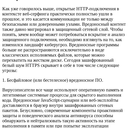
Как уже говорилось выше, открытые HTTP-подключения в
контексте веб-серфинга практически полностью ушли в
прошлое, и это касается коммуникации не только между
безопасными или доверенными узлами. Вредоносный контент
также давно мигрировал в защищенный сетевой слой. Чтобы
понять, зачем вообще может потребоваться вскрытие и анализ
защищенного подключения, необходимо взглянуть на то, как
изменился ландшафт киберугроз. Вредоносные программы
больше не распространяются исключительно в виде
классических исполняемых файлов, которые можно
перехватить на жестком диске. Сегодня зашифрованный
белый шум HTTPS скрывает в себе в том числе следующие
угрозы:
1. Бесфайловое (или бестелесное) вредоносное ПО.
Вирусописатели все чаще используют оперативную память и
легитимные системные процессы для скрытого выполнения
кода. Вредоносные JavaScript-сценарии или веб-эксплойты
доставляются в браузер внутри зашифрованных сетевых
пакетов. Безусловно, современные компоненты проактивной
защиты и поведенческого анализа антивируса способны
обнаружить и нейтрализовать такую активность на этапе
выполнения в памяти или при попытке эксплуатации