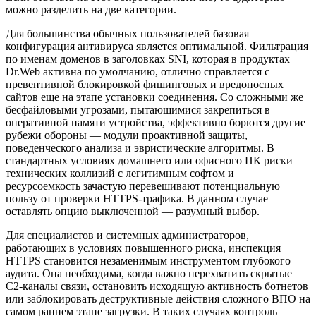
можно разделить на две категории.
Для большинства обычных пользователей базовая
конфигурация антивируса является оптимальной. Фильтрация
по именам доменов в заголовках SNI, которая в продуктах
Dr.Web активна по умолчанию, отлично справляется с
превентивной блокировкой фишинговых и вредоносных
сайтов еще на этапе установки соединения. Со сложными же
бесфайловыми угрозами, пытающимися закрепиться в
оперативной памяти устройства, эффективно борются другие
рубежи обороны — модули проактивной защиты,
поведенческого анализа и эвристические алгоритмы. В
стандартных условиях домашнего или офисного ПК риски
технических коллизий с легитимным софтом и
ресурсоемкость зачастую перевешивают потенциальную
пользу от проверки HTTPS-трафика. В данном случае
оставлять опцию выключенной — разумный выбор.
Для специалистов и системных администраторов,
работающих в условиях повышенного риска, инспекция
HTTPS становится незаменимым инструментом глубокого
аудита. Она необходима, когда важно перехватить скрытые
C2-каналы связи, остановить исходящую активность ботнетов
или заблокировать деструктивные действия сложного ВПО на
самом раннем этапе загрузки. В таких случаях контроль