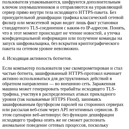
пользователя упаковываются, шифруются дополнительным
ключом злоумышленников и отправляются на управляющий
сервер прямо внутри тела исходящего HTTPS-пакета. Без
принудительной дешифрации трафика классический сетевой
фильтр или межсетевой экран видит лишь факт установки
стандартного TLS-соединения с каким-то IP-адресом. Понять,
что в этот момент происходит не чтение новостей, а утечка
конфиденциальной информации или получение команды на
запуск шифровальщика, без вскрытия криптографического
пакета на сетевом уровне невозможно.
4. Исходящая активность ботнетов.
Если компьютер пользователя уже скомпрометирован и стал
частью ботнета, зашифрованный HTTPS-протокол начинает
активно использоваться для деструктивных действий в
обратном направлении — во внешнюю сеть. Зараженная
машина может генерировать терабайты исходящего TLS-
трафика, участвуя в распределенных атаках прикладного
уровня (так называемые HTTPS Flood), занимаясь
зашифрованным брутфорсом паролей на сторонних серверах
или рассылая веб-спам через API легитимных сервисов. В
этом сценарии веб-антивирус без функции дешифрации
исходящего трафика опять же не сможет распознать
аномальное поведение сетевых процессов, поскольку