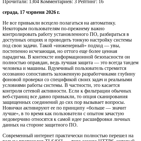
Прочитали:
1304
Комментариев:
3
Рейтинг:
16
серада, 17 чэрвеня 2026 г.
Не все привыкли всецело полагаться на автоматику.
Некоторым пользователям по-прежнему важно
контролировать работу установленного ПО, разбираться в
доступных опциях и проводить тонкую настройку системы
под свои задачи. Такой «инженерный» подход — увы,
постепенно исчезающая, но оттого еще более ценная
парадигма. В контексте информационной безопасности он
полностью оправдан, ведь лучшая защита — это всегда тандем
человека и машины. Вдумчивый пользователь стремится
осознанно сопоставить заложенную разработчиками глубину
фоновой проверки со спецификой своих задач и реальными
условиями работы системы. В частности, это касается
контроля сетевой активности. Если к фильтрации обычных
веб-страниц все давно привыкли, то опция сканирования
защищенных соединений до сих пор вызывает вопросы.
Новички активируют ее по принципу «больше — значит
лучше», в то время как пользователи с опытом зачастую
недоверчиво относятся к самой идее расшифровки личных
данных на стороне защитного ПО.
Современный интернет практически полностью перешел на