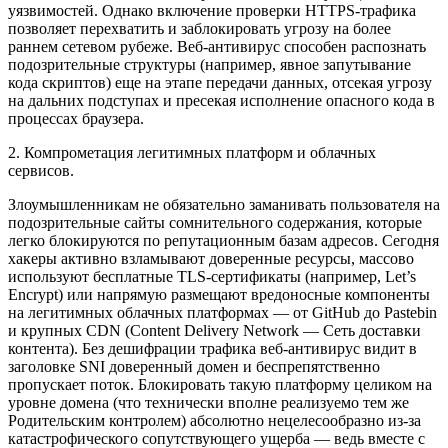
уязвимостей. Однако включение проверки HTTPS-трафика
позволяет перехватить и заблокировать угрозу на более
раннем сетевом рубеже. Веб-антивирус способен распознать
подозрительные структуры (например, явное запутывание
кода скриптов) еще на этапе передачи данных, отсекая угрозу
на дальних подступах и пресекая исполнение опасного кода в
процессах браузера.
2. Компрометация легитимных платформ и облачных
сервисов.
Злоумышленникам не обязательно заманивать пользователя на
подозрительные сайты сомнительного содержания, которые
легко блокируются по репутационным базам адресов. Сегодня
хакеры активно взламывают доверенные ресурсы, массово
используют бесплатные TLS-сертификаты (например, Let’s
Encrypt) или напрямую размещают вредоносные компоненты
на легитимных облачных платформах — от GitHub до Pastebin
и крупных CDN (Content Delivery Network — Сеть доставки
контента). Без дешифрации трафика веб-антивирус видит в
заголовке SNI доверенный домен и беспрепятственно
пропускает поток. Блокировать такую платформу целиком на
уровне домена (что технически вполне реализуемо тем же
Родительским контролем) абсолютно нецелесообразно из-за
катастрофического сопутствующего ущерба — ведь вместе с