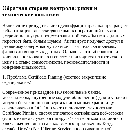
Обратная сторона контроля: риски и
технические коллизии
Включение принудительной дешифрации трафика превращает
веб-антивирус во всевидящее око: в оперативной памяти
устройства внутри процесса защитной службы поток данных
перестает быть белым шумом. Антивирус получает доступ к
реальному содержимому пакетов — от тела скачиваемых
файлов до вводимых данных. Однако за этот абсолютный
контроль пользователю и системе приходится платить свою
цену на стыке совместимости, производительности и
конфиденциальности.
1. Проблема Certificate Pinning (жесткое закрепление
сертификатов).
Современное прикладное ПО (мобильные банки,
мессенджеры, внутренние модули обновлений) давно ушло от
модели безусловного доверия к системному хранилищу
сертификатов в ОС. Оно часто использует технологию
Certificate Pinning, сверяя отпечаток сертификата веб-сервера
(или, в нашем случае, антивируса) с отпечатком эталонного
ключа, жестко вшитым в код самого приложения. Когда
служба Dr.Web Net Filtering Service «показывает» такой