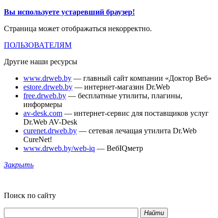
Вы используете устаревший браузер!
Страница может отображаться некорректно.
ПОЛЬЗОВАТЕЛЯМ
Другие наши ресурсы
www.drweb.by
— главный сайт компании «Доктор Веб»
estore.drweb.by
— интернет-магазин Dr.Web
free.drweb.by
— бесплатные утилиты, плагины,
информеры
av-desk.com
— интернет-сервис для поставщиков услуг
Dr.Web AV-Desk
curenet.drweb.by
— сетевая лечащая утилита Dr.Web
CureNet!
www.drweb.by/web-iq
— ВебIQметр
Закрыть
Поиск по сайту
Найти