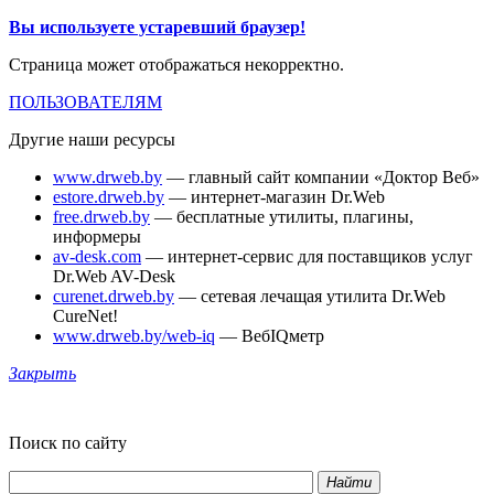
Вы используете устаревший браузер!
Страница может отображаться некорректно.
ПОЛЬЗОВАТЕЛЯМ
Другие наши ресурсы
www.drweb.by
— главный сайт компании «Доктор Веб»
estore.drweb.by
— интернет-магазин Dr.Web
free.drweb.by
— бесплатные утилиты, плагины,
информеры
av-desk.com
— интернет-сервис для поставщиков услуг
Dr.Web AV-Desk
curenet.drweb.by
— сетевая лечащая утилита Dr.Web
CureNet!
www.drweb.by/web-iq
— ВебIQметр
Закрыть
Поиск по сайту
Найти